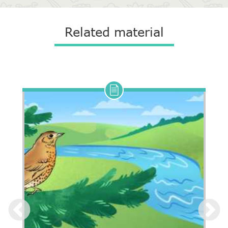
Related material