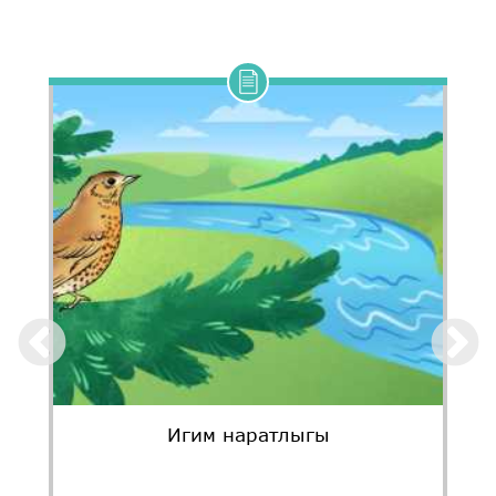
Игим наратлыгы