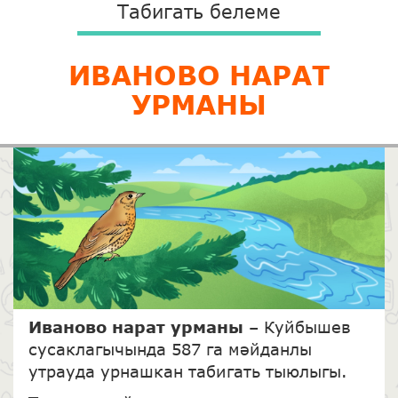
Табигать белеме
ИВАНОВО НАРАТ
УРМАНЫ
Иваново нарат урманы
– Куйбышев
сусаклагычында 587 га мәйданлы
утрауда урнашкан табигать тыюлыгы.