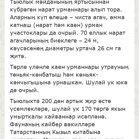
Тыюлык мәйданының яртысыннан
күбрәген нарат урманнары алып тора.
Аларның күп өлеше – чиста агач, әмма
катнаш (нарат һәм каен) урман
участоклары да очрый. 70 еллык нарат
агачларының биеклеге – 24 м,
кәүсәсенең диаметры уртача 26 см га
җитә.
Төрле үләнле каен урманнары утрауның
төньяк-көнбатыш һәм көньяк-
көнчыгышына урнашкан. Шулай ук юкә
дә очрый.
Тыюлыкта 200 дән артык җир өсте
үсемлекләре, шулай ук 170 төргә якын
умырткалы хайваннар исәпләнә.
Фаунаның кайбер вәкилләре
Татарстанның Кызыл китабына