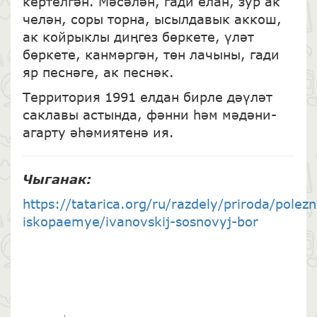
кертелгән. Мәсәлән, гади елан, зур ак
челән, соры торна, ысылдавык аккош,
ак койрыклы диңгез бөркете, үләт
бөркете, канмәргән, төн лачыны, гади
яр песнәге, ак песнәк.
Территория 1991 елдан бирле дәүләт
саклавы астында, фәнни һәм мәдәни-
агарту әһәмиятенә ия.
Чыганак:
https://tatarica.org/ru/razdely/priroda/polez
iskopaemye/ivanovskij-sosnovyj-bor