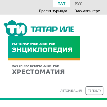
ТАТ
РУС
Проект турында
Элемтәгә керү
УКУЧЫЛАР ӨЧЕН ЭЛЕКТРОН
ЭНЦИКЛОПЕДИЯ
ӘДӘБИ УКУ БУЕНЧА ЭЛЕКТРОН
ХРЕСТОМАТИЯ
АВТОРИЗАЦИЯ
ТЕРКӘЛҮ