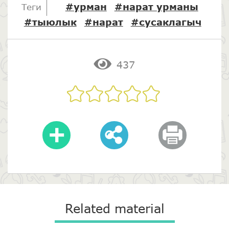
#урман
#нарат урманы
Теги
#тыюлык
#нарат
#сусаклагыч
437
Related material