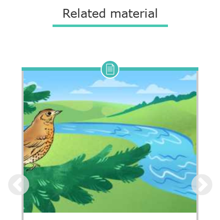
Related material