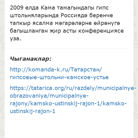
2009 елда Кама тамагындагы гипс
штольняларында Россиядә беренче
тапкыр ясалма мәгарәләрне өйрәнүгә
багышланган җир асты конференциясе
уза.
Чыганаклар:
http://komanda-k.ru/Татарстан/
гипсовые-штольни-камское-устье
https://tatarica.org/ru/razdely/municipalnye-
obrazovaniya/municipalnye-
rajony/kamsko-ustinskij-rajon-1/kamsko-
ustinskij-rajon-1