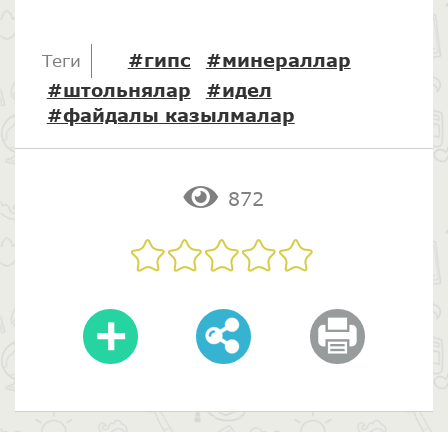
#гипс
#минераллар
Теги
#штольнялар
#идел
#файдалы казылмалар
872