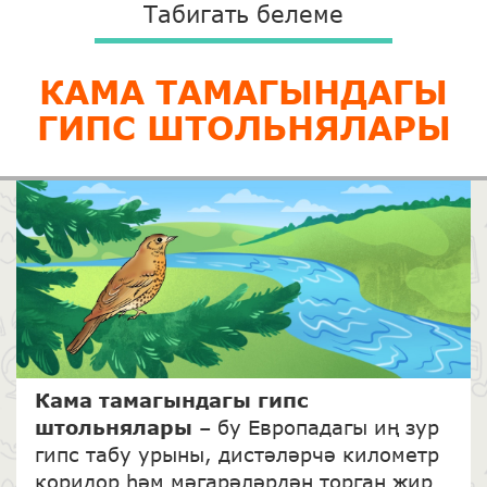
Табигать белеме
КАМА ТАМАГЫНДАГЫ
ГИПС ШТОЛЬНЯЛАРЫ
Кама
т
амагындагы гипс
штольнялары
– бу Европадагы иң зур
гипс табу урыны, дистәләрчә километр
коридор һәм мәгарәләрдән торган җир