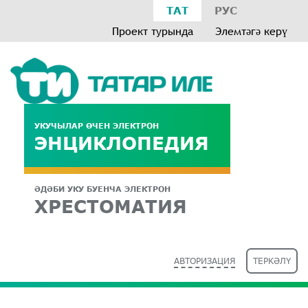
ТАТ
РУС
Проект турында
Элемтәгә керү
УКУЧЫЛАР ӨЧЕН ЭЛЕКТРОН
ЭНЦИКЛОПЕДИЯ
ӘДӘБИ УКУ БУЕНЧА ЭЛЕКТРОН
ХРЕСТОМАТИЯ
АВТОРИЗАЦИЯ
ТЕРКӘЛҮ