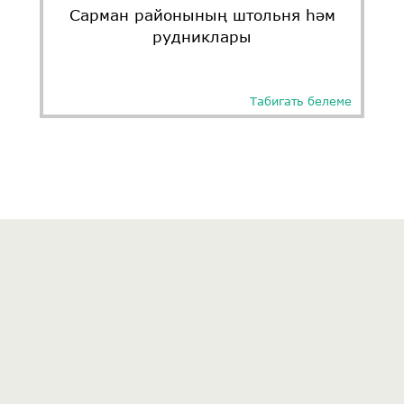
Сарман районының штольня һәм
рудниклары
Табигать белеме