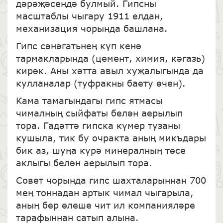
дәрәҗәсендә булмый. Гипсны
масштаблы чыгару 1911 елдан,
механизация чорында башлана.
Гипс сәнәгатьнең күп кенә
тармакларында (цемент, химия, кәгазь)
кирәк. Аны хәтта авыл хуҗалыгында да
кулланалар (туфракны баету өчен).
Кама тамагындагы гипс ятмасы
чималның сыйфаты белән аерылып
тора. Гадәттә гипска күмер тузаны
кушыла, тик бу очракта аның микъдары
бик аз, шуңа күрә минералның төсе
аклыгы белән аерылып тора.
Совет чорында гипс шахталарыннан 700
мең тоннадан артык чимал чыгарыла,
аның бер өлеше чит ил компанияләре
тарафыннан сатып алына.