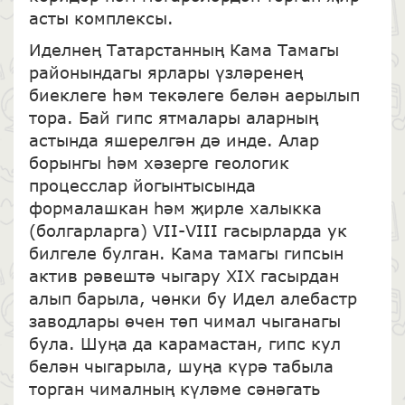
асты комплексы.
Иделнең Татарстанның Кама Тамагы
районындагы ярлары үзләренең
биеклеге һәм текәлеге белән аерылып
тора. Бай гипс ятмалары аларның
астында яшерелгән дә инде. Алар
борынгы һәм хәзерге геологик
процесслар йогынтысында
формалашкан һәм җирле халыкка
(болгарларга) VII-VIII гасырларда ук
билгеле булган. Кама тамагы гипсын
актив рәвештә чыгару XIX гасырдан
алып барыла, чөнки бу Идел алебастр
заводлары өчен төп чимал чыганагы
була. Шуңа да карамастан, гипс кул
белән чыгарыла, шуңа күрә табыла
торган чималның күләме сәнәгать