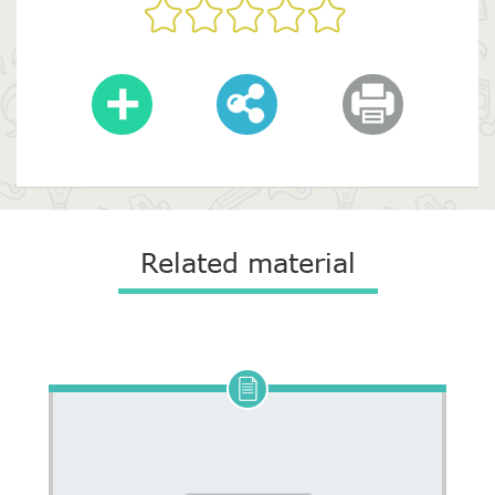
Related material