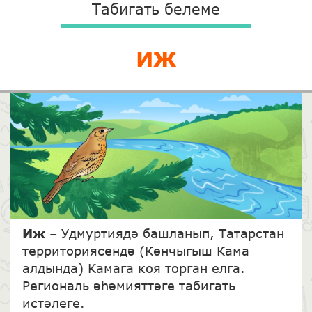
Табигать белеме
ИЖ
Иж
– Удмуртиядә башланып, Татарстан
территориясендә (Көнчыгыш Кама
алдында) Камага коя торган елга.
Региональ әһәмияттәге табигать
истәлеге.