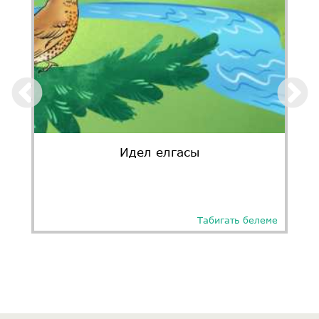
Идел елгасы
Табигать белеме