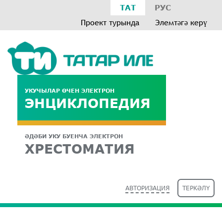
ТАТ
РУС
Проект турында
Элемтәгә керү
УКУЧЫЛАР ӨЧЕН ЭЛЕКТРОН
ЭНЦИКЛОПЕДИЯ
ӘДӘБИ УКУ БУЕНЧА ЭЛЕКТРОН
ХРЕСТОМАТИЯ
АВТОРИЗАЦИЯ
ТЕРКӘЛҮ