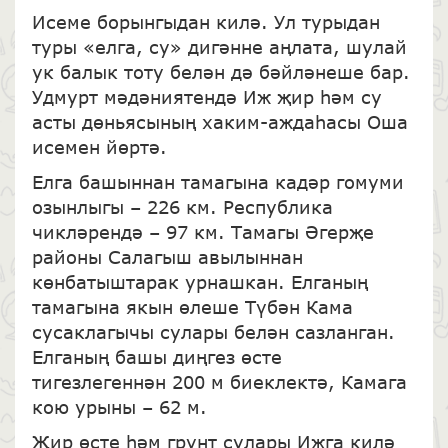
Исеме борынгыдан килә. Ул турыдан
туры «елга, су» дигәнне аңлата, шулай
ук балык тоту белән дә бәйләнеше бар.
Удмурт мәдәниятендә Иж җир һәм су
асты дөньясының хаким-аждаһасы Оша
исемен йөртә.
Елга башыннан тамагына кадәр гомуми
озынлыгы – 226 км. Республика
чикләрендә – 97 км. Тамагы Әгерҗе
районы Салагыш авылыннан
көнбатыштарак урнашкан. Елганың
тамагына якын өлеше Түбән Кама
сусаклагычы сулары белән сазланган.
Елганың башы диңгез өсте
тигезлегеннән 200 м биеклектә, Камага
кою урыны – 62 м.
Җир өсте һәм грунт сулары Ижга килә