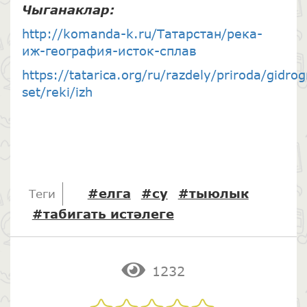
Чыганаклар
:
http://komanda-k.ru/Татарстан/река-
иж-география-исток-сплав
https://tatarica.org/ru/razdely/priroda/gidro
set/reki/izh
#елга
#су
#тыюлык
Теги
#табигать истәлеге
1232