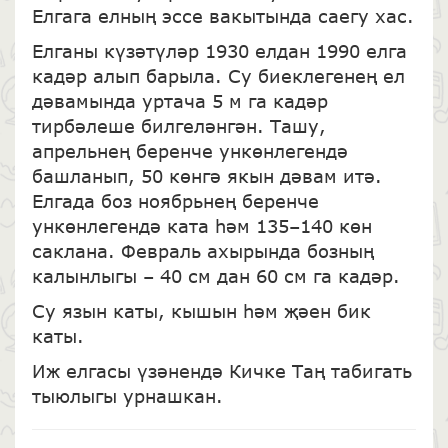
Елгага елның эссе вакытында саегу хас.
Елганы күзәтүләр 1930 елдан 1990 елга
кадәр алып барыла. Су биеклегенең ел
дәвамында уртача 5 м га кадәр
тирбәлеше билгеләнгән. Ташу,
апрельнең беренче ункөнлегендә
башланып, 50 көнгә якын дәвам итә.
Елгада боз ноябрьнең беренче
ункөнлегендә ката һәм 135–140 көн
саклана. Февраль ахырында бозның
калынлыгы – 40 см дан 60 см га кадәр.
Су язын каты, кышын һәм җәен бик
каты.
Иж елгасы үзәнендә Кичке Таң табигать
тыюлыгы урнашкан.