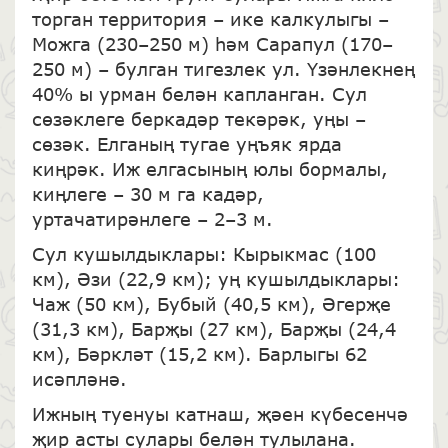
торган территория – ике калкулыгы –
Можга (230–250 м) һәм Сарапул (170–
250 м) – булган тигезлек ул. Үзәнлекнең
40% ы урман белән капланган. Сул
сөзәклеге беркадәр текәрәк, уңы –
сөзәк. Елганың тугае уңъяк ярда
киңрәк. Иж елгасының юлы бормалы,
киңлеге – 30 м га кадәр,
уртачатирәнлеге – 2–3 м.
Сул кушылдыклары: Кырыкмас (100
км), Әзи (22,9 км); уң кушылдыклары:
Чаж (50 км), Бубый (40,5 км), Әгерҗе
(31,3 км), Барҗы (27 км), Барҗы (24,4
км), Бәркләт (15,2 км). Барлыгы 62
исәпләнә.
Ижның туенуы катнаш, җәен күбесенчә
җир асты сулары белән тулылана.