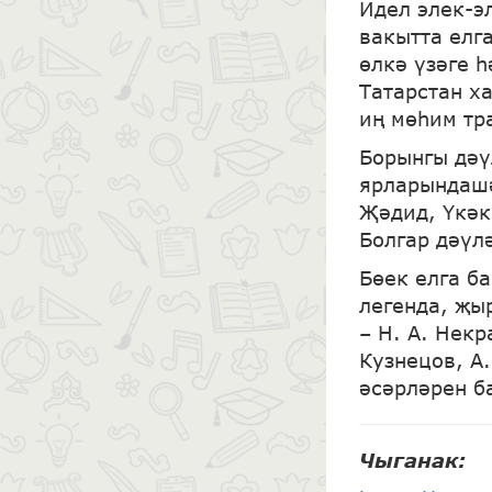
Идел элек-э
вакытта елг
өлкә үзәге 
Татарстан х
иң мөһим тр
Борынгы дәү
ярларындашә
Җәдид, Үкәк,
Болгар дәүл
Бөек елга б
легенда, җы
– Н. А. Некр
Кузнецов, А.
әсәрләрен б
Чыганак
: