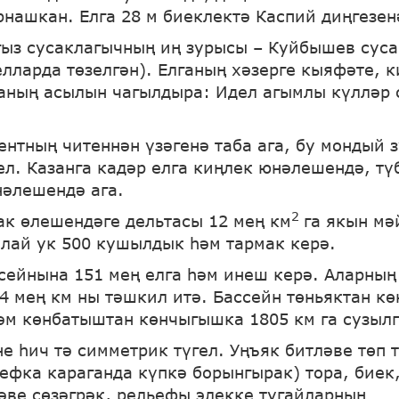
рнашкан. Елга 28 м биеклектә Каспий диңгезен
гыз сусаклагычның иң зурысы – Куйбышев сус
елларда төзелгән). Елганың хәзерге кыяфәте, к
аның асылын чагылдыра: Идел агымлы күлләр
ентның читеннән үзәгенә таба ага, бу мондый з
гел. Казанга кадәр елга киңлек юнәлешендә, т
әлешендә ага.
2
ак өлешендәге дельтасы 12 мең км
га якын м
улай ук 500 кушылдык һәм тармак керә.
сейнына 151 мең елга һәм инеш керә. Аларның
4 мең км ны тәшкил итә. Бассейн төньяктан кө
һәм көнбатыштан көнчыгышка 1805 км га сузылг
не һич тә симметрик түгел. Уңъяк битләве төп
ьефка караганда күпкә борынгырак) тора, биек,
әве сөзәгрәк, рельефы элекке тугайларның