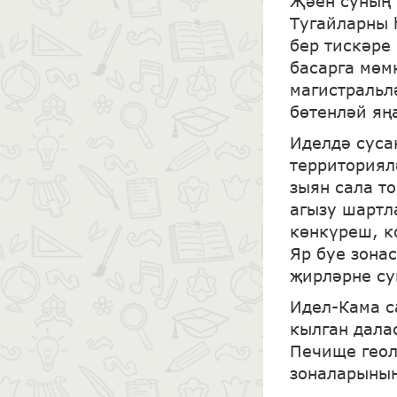
Җәен суның 
Тугайларны 
бер тискәре
басарга мөм
магистральл
бөтенләй яң
Иделдә суса
территориял
зыян сала т
агызу шартл
көнкүреш, к
Яр буе зона
җирләрне су
Идел-Кама с
кылган дала
Печище геол
зоналарының