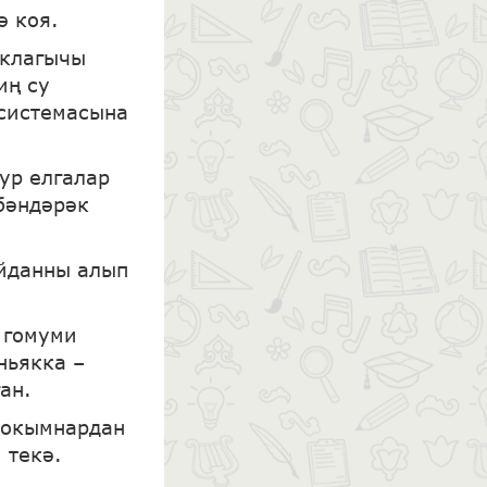
ә коя.
аклагычы
иң су
 системасына
ур елгалар
үбәндәрәк
әйданны алып
 гомуми
ньякка –
ан.
 токымнардан
 текә.