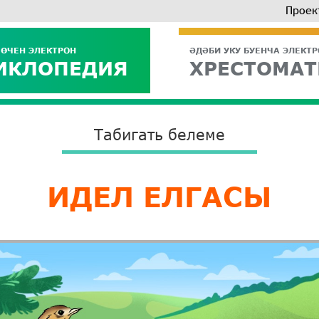
Проек
 ӨЧЕН ЭЛЕКТРОН
ӘДӘБИ УКУ БУЕНЧА ЭЛЕКТ
ИКЛОПЕДИЯ
ХРЕСТОМАТ
Табигать белеме
ИДЕЛ ЕЛГАСЫ