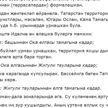
нан (террасалардан) формалашкан.
лдан җентекләп өйрәнелә. Татарстан территор
унктлары, мәсәлән, Югары Ослан, Кама Тамагы
уда һ.б. урыннарда урнашкан була.
штә Иделне өч өлешкә бүлергә мөмкин:
л
:
башыннан Ока елгасы тамагына кадәр
;
 буйлап урман урнашкан, территория яхшы ды
злеге арта бара торган.
 Ок
а елгасыннан
Жигули тауларына кад
әр;
ә караганда күпсулырак. Бассейнга бөтен Тат
ы керә.
: Жигули
тауларыннан елга тамагына кадәр
.
рман-дала зоналарында ага. Су күләменең арту
нең иң зур кушылдыгы. Аның уртача еллык су