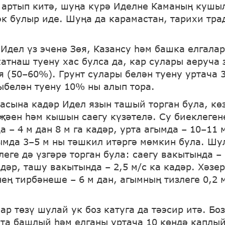
артып китә, шуңа күрә Иделне Каманың кушы
әк булыр иде. Шуңа да карамастан, тарихи тр
 Идел үз эченә Зөя, Казансу һәм башка елгала
катнаш туену хас булса да, кар сулары аеруча 
я (50–60%). Грунт сулары белән туену уртача 
ыбелән туену 10% ны алып тора.
тасына кадәр Идел язын ташый торган була, кө
җәен һәм кышын саегу күзәтелә. Су биеклеген
 – 4 м дан 8 м га кадәр, урта агымда – 10–11 
гымда 3–5 м ны тәшкил итәргә мөмкин була. Шу
еге дә үзгәрә торган була: саегу вакытында – 
адәр, ташу вакытында – 2,5 м/с ка кадәр. Хәзе
ең тирбәнеше – 6 м дан, агымның тизлеге 0,2 м
р төзү шулай ук боз катуга да тәэсир итә. Бо
та башлый һәм елганы уртача 10 көндә каплый