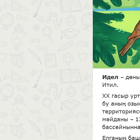
Идел
– дөнь
Итил.
XX гасыр ур
бу аның озын
территорияс
мәйданы – 1
бассейнынна
Елганың баш