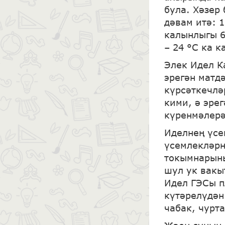
була. Хәзер 
дәвам итә: 1
калынлыгы 6
– 24 °С ка к
Элек Идел Ка
эрегән матд
күрсәткечлә
кими, ә эрег
күренмәлерә
Иделнең үсе
үсемлекләрн
токымнарыны
шул ук вакы
Идел ГЭСы п
күтәрелүдән
чабак, чурта