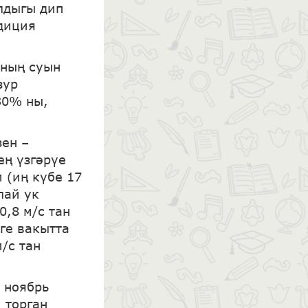
лдыгы дип
адиция
рның суын
зур
30% ны,
зен –
ең үзгәрүе
м (иң күбе 17
лай ук
0,8 м/с тан
рге вакытта
/с тан
з ноябрь
 торган