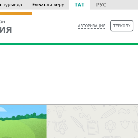
т турында
Элемтәгә керү
ТАТ
РУС
РОН
АВТОРИЗАЦИЯ
ТЕРКӘЛҮ
ИЯ