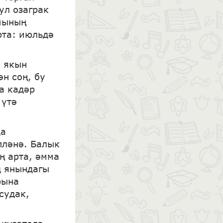
ул озаграк
амының
рта: июльдә
а якын
н соң, бу
а кадәр
 үтә
да
пләнә. Балык
ң арта, әмма
д янындагы
рына
судак,