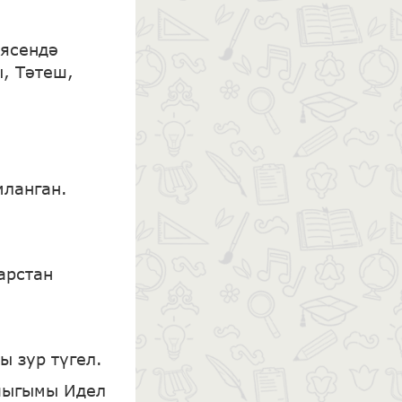
иясендә
, Тәтеш,
мланган.
арстан
ы зур түгел.
 чыгымы Идел