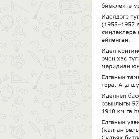
биеклектә у
Иделдәге ту
(1955–1957 
киңлекләре 
әйләнгән.
Идел контин
өчен хас тү
меридиан юн
Елганың там
тора. Аңа ш
Иделнең бас
озынлыгы 57
1910 км га 
Елганың үзә
(калган рел
Сулъяк битл