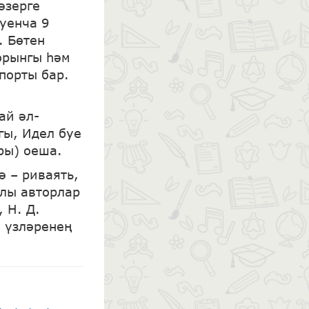
әзерге
уенча 9
. Бөтен
орынгы һәм
порты бар.
ай әл-
гы, Идел буе
ры) оеша.
 – риваять,
клы авторлар
, Н. Д.
а үзләренең