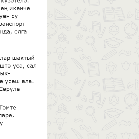
күзәтелә.
нең икенче
уен су
ранспорт
нда, елга
улар шактый
штә үсә, сал
лык-
е үсеш ала.
 Сөрүле
Тәмте
ләре,
у