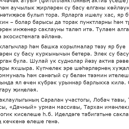
«чәчәк атуы» (фитопланктонның актив үсеше) 
һәм аучылык җирләрен су басу елганы көйләү
 нәтиҗәсе булып тора. Ярларга ишелү хас, яр б
кин – болар барысы да торак пунктларны һәм т
әрен инженер саклауны таләп итә. Тулаем алга
а экосистемага әйләнә.
клагычлар һәм башка корылмалар төзү яр буе
әрен су басу куркынычын бетерә. Элек су бас
орган була. Шулай ук суднолар йөзү актив рәве
ары яхшыра. Күпчелек эре шәһәрләрнең хуҗа
оммуналь һәм сәнәгый су белән тәэмин ителеш
сында ял өчен күбрәк урыннар барлыкка килә.
гару җиңеләя.
аклаулыгының Саралан участогы, Лобач тавы, 
сы, «Дачный» урман массивы, Тархан имәнлек
огик киселеше һ.б. Иделдәге табигатьне сакла
 кечкенә өлеше генә.