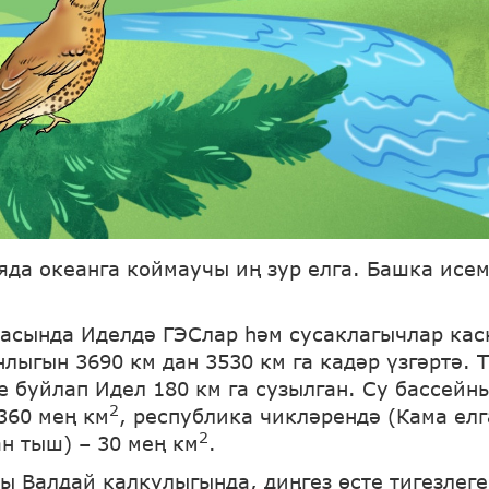
яда океанга коймаучы иң зур елга. Башка исем
тасында Иделдә ГЭСлар һәм сусаклагычлар кас
лыгын 3690 км дан 3530 км га кадәр үзгәртә. 
е буйлап Идел 180 км га сузылган. Су бассейн
2
360 мең км
, республика чикләрендә (Кама ел
2
н тыш) – 30 мең км
.
ы Валдай калкулыгында, диңгез өсте тигезлеге