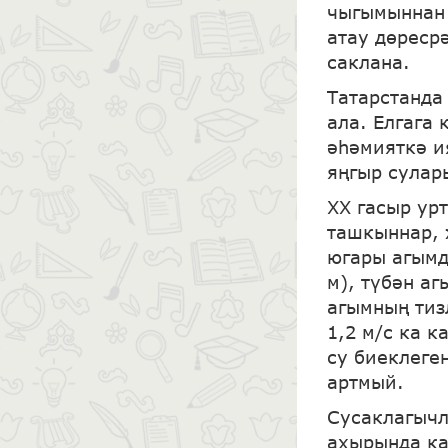
чыгымыннан 
атау дөреср
саклана.
Татарстанда
ала. Елгага 
әһәмияткә и
яңгыр сулар
ХХ гасыр ур
ташкыннар, 
югары агымда
м), түбән а
агымның тизл
1,2 м/с ка к
су биеклеген
артмый.
Сусаклагычла
ахырында ка