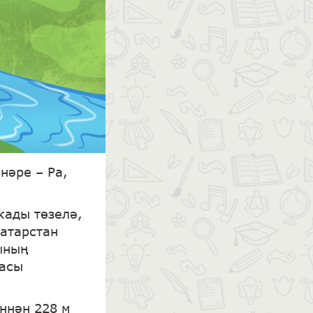
нәре – Ра,
кады төзелә,
Татарстан
ының
гасы
ннән 228 м