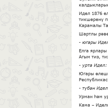
калдыкларын
Идел 1876 е
тикшеренү п
Карамалы Та
Шартлы рәве
-
югары Иде
Елга ярлары
Агым тиз, ти
-
урта Идел
:
Югары өлешк
Республикас
-
түбән Идел
Урман һәм у
Кама – Идел