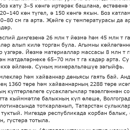
боз кату 3–5 көнгә иртәрәк башлана, өстәвенә 
20–140 көн түгел, ә 150 көнгә якын. Боз катл
0–80 см га арта. Җәйге су температурасы да а
адәр.
спий диңгезенә 26 млн т йөзмә һәм 45 млн т г
әләр алып килә торган була. Агымны көйләгәннә
р үзгәрә. Йөзмә материаллар массасы 8 млн т г
ән матдәләрнеке 65–70 млн т га кадәр арта. Су
ккә әйләнә. Суның минеральләшүе зәгыйфь.
млекләр һәм хайваннар дөньясы гаять бай. Ан
ең 1360 төре һәм хайваннарның 2288 төре исә
ң күптөрлелеге сусаклагычлар төзелгәннән со
тта кыйммәтле балыкның күп өлеше, Волгогра
лотинасында тоткарланып, Татарстан сулыкла
 туктый. Нигездә республикада корбан балык, 
н, густера тотыла.