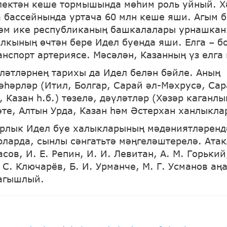
лектән кеше тормышында мөһим роль уйный. Х
а бассейнында уртача 60 млн кеше яши. Агым б
һәм ике республиканың башкалалары урнашкан
алкының өчтән бере Идел буенда яши. Елга – б
анспорт артериясе. Мәсәлән, Казанның үз елга 
ләтләрнең тарихы да Идел белән бәйле. Аның
һәрләр (Итил, Болгар, Сарай әл-Мәхрусә, Сар
 Казан һ.б.) төзелә, дәүләтләр (Хәзәр каганлы
әте, Алтын Урда, Казан һәм Әстерхан ханлыкла
арлык Идел буе халыкларының мәдәниятләрендә
рларда, сынлы сәнгатьтә мәңгеләштерелә. Ата
асов, И. Е. Репин, И. И. Левитан, А. М. Горький
 С. Ключарёв, Б. И. Урманче, М. Г. Усманов аң
агышлый.