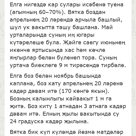
Елга нигездә кар сулары исәбенә туена
(агымның 60–70%). Вятка боздан
апрельнең 20 ләрендә арчыла башлый,
шул ук вакытта ташу башлана. Май
урталарында суның иң югары
күтәрелеше була. Җәйге саегу июньнең
икенче яртысында хас һәм көчле
яңгырлар белән бүленеп тора. Суның
уртача биеклеге 9 м тирәсендә тирбәлә.
Елга боз белән ноябрь башында
каплана, боз кату апрельнең 20 ләренә
кадәр дәвам итә (170 көнгә якын).
Бозның калынлыгы кайвакыт 1 м га
җитә. Боз китү 1 атнадан 3 атнага кадәр
дәвам итә. Елның җылы вакытында су
24 градуска кадәр җылына.
Вятка бик күп күләмдә йөзмә матдәләр