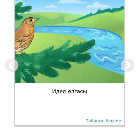
Идел елгасы
Табигать белеме