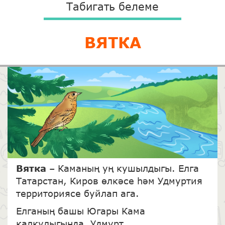
Табигать белеме
ВЯТКА
Вятка
– Каманың уң кушылдыгы. Елга
Татарстан, Киров өлкәсе һәм Удмуртия
территориясе буйлап ага.
Елганың башы Югары Кама
калкулыгында, Удмурт