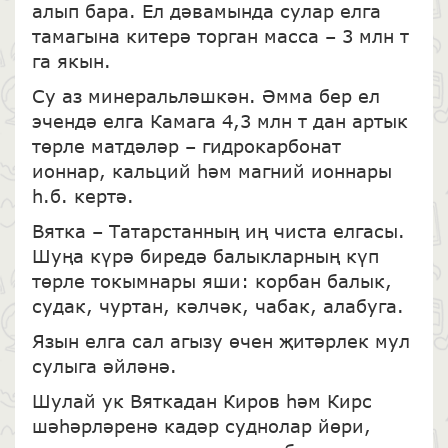
алып бара. Ел дәвамында сулар елга
тамагына китерә торган масса – 3 млн т
га якын.
Су аз минеральләшкән. Әмма бер ел
эчендә елга Камага 4,3 млн т дан артык
төрле матдәләр – гидрокарбонат
ионнар, кальций һәм магний ионнары
һ.б. кертә.
Вятка – Татарстанның иң чиста елгасы.
Шуңа күрә биредә балыкларның күп
төрле токымнары яши: корбан балык,
судак, чуртан, кәлчәк, чабак, алабуга.
Язын елга сал агызу өчен җитәрлек мул
сулыга әйләнә.
Шулай ук Вяткадан Киров һәм Кирс
шәһәрләренә кадәр суднолар йөри,