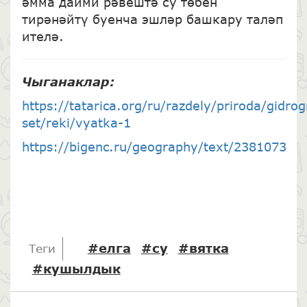
әмма даими рәвештә су төбен
тирәнәйтү буенча эшләр башкару таләп
ителә.
Чыганаклар
:
https://tatarica.org/ru/razdely/priroda/gidro
set/reki/vyatka-1
https://bigenc.ru/geography/text/2381073
#елга
#су
#вятка
Теги
#кушылдык