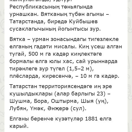
Республикасының төньягында
урнашкан. Вятканың түбән агымы –
Татарстанда, биредә Куйбышев
сусаклагычының йогынтысы зур.
Вятка – урман зонасындагы тигезлекле
елганың гадәти мисалы. Киң үсеш алган
тугай, 500 м га кадәр киңлектәге
бормалы елга юлы хас, сай урыннарда
тирәнлеге зур түгел (1,5–2 м),
плёсларда, киресенчә, – 10 м га кадәр.
Татарстан территориясендәге иң эре
кушылдыклары (алар барлыгы 23) –
Шушма, Бора, Оштырма, Шыя (уң),
Лубян, Үмәк, Әнҗерә (сул).
Елганы беренче күзәтүләр 1881 елга
карый.