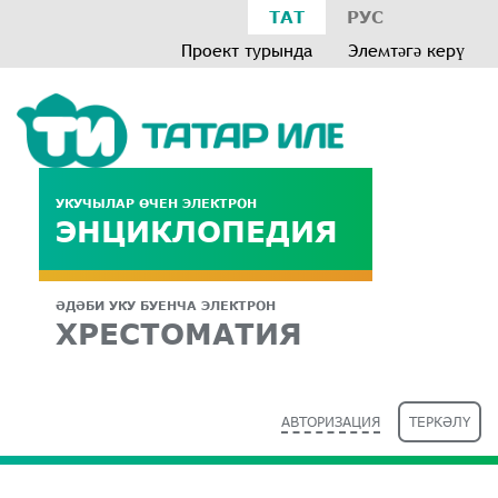
ТАТ
РУС
Проект турында
Элемтәгә керү
УКУЧЫЛАР ӨЧЕН ЭЛЕКТРОН
ЭНЦИКЛОПЕДИЯ
ӘДӘБИ УКУ БУЕНЧА ЭЛЕКТРОН
ХРЕСТОМАТИЯ
АВТОРИЗАЦИЯ
ТЕРКӘЛҮ