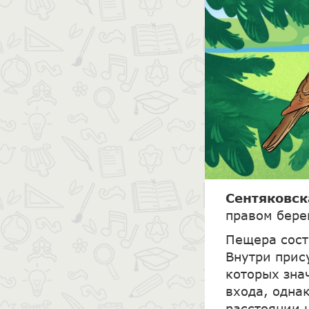
Сентяковс
правом бере
Пещера сост
Внутри прис
которых зна
входа, одна
расстоянии 