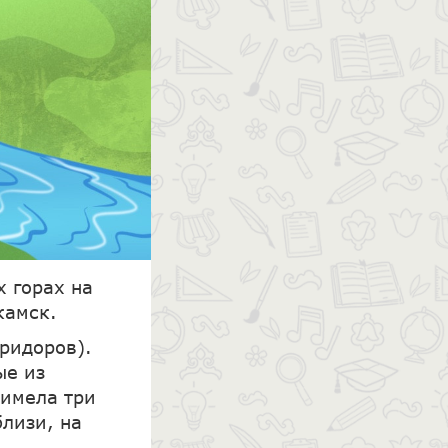
х горах на
камск.
ридоров).
ые из
 имела три
близи, на
.