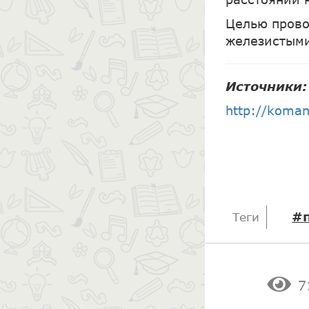
Целью прово
железистыми
Источники:
http://koma
#
Теги
7