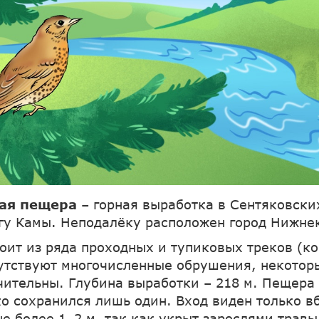
кая пещера
– горная выработка в Сентяковски
гу Камы. Неподалёку расположен город Нижне
оит из ряда проходных и тупиковых треков (ко
утствуют многочисленные обрушения, некотор
чительны. Глубина выработки – 218 м. Пещера
ко сохранился лишь один. Вход виден только в
не более 1–2 м, так как укрыт зарослями травы