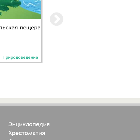
льская пещера
Красноключинская
пещера
Природоведение
Природоведение
Энциклопедия
Хрестоматия