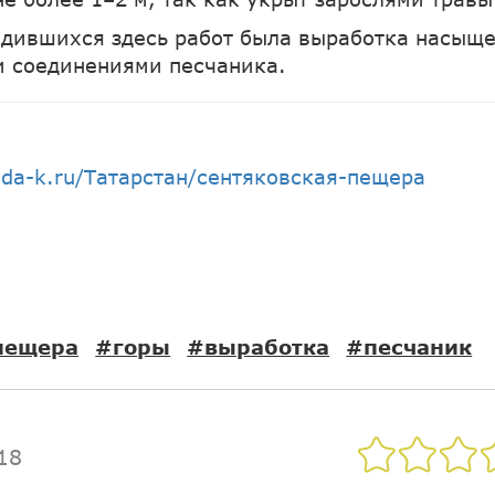
дившихся здесь работ была выработка насыще
 соединениями песчаника.
nda-k.ru/Татарстан/сентяковская-пещера
пещера
#горы
#выработка
#песчаник
18