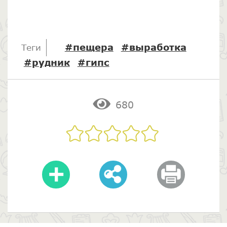
#пещера
#выработка
Теги
#рудник
#гипс
680