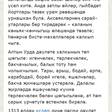
үсеп китә. Анда затлы өйләр, гыйбадәт
йортлары төзек урам рәвешендә
урнашкан була. Аксөякләрнең сарай-
утарлары бер тирәдәрәк – каланың
көньяк-көнчыгыш өлешендә төзелә;
һөнәрче бистә-мәхәлләләре калкып
чыга.
Алтын Урда дәүләте халкының төп
шөгыле: игенчелек, терлекчелек,
бакчачылык, балык тоту һәм
чолыкчылык. Тары, арыш, бодай, арпа,
карабодай, борай игелә, яшелчәләр,
бакча җимешләре үстерелә. Далалы
җирләрдә яшәүчеләр күчмә
терлекчелек белән шөгыльләнә, ат һәм
сарык үрчетүгә өстенлек бирелә.
1313 елдан
ислам
дине рәсми дәүләт