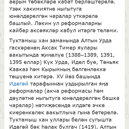
аерым төбәкләре кабат берләштерелә.
Үзәк хакимиятне ныгытуга
юнәлдерелгән чаралар үткәрелә
башлый. Ләкин ул реформаларны
кайбер аксөякләр кабул итәргә теләми.
Туктамыш хан заманында Алтын Урда
гаскәренең Аксак Тимер яулары
вакытында җиңелүе (1388–1389, 1391,
1395 еллар) Күк Урда, Идел буе, Төньяк
Кавказ һәм Кырымның бөлгенлеккә
төшүенә китерә. XV йөз башында
Идегәй
тарафыннан уздырылган яңа
реформалар (акча реформасы һәм
дәүләтне ныгытуга юнәлдерелгән башка
чаралар) нәтиҗәсендә илдәге эчке
киеренкелек вакытлыча гына бетерелә.
Туктамыш хан уллары белән сугышта
Идегәй бәк һәлак булгач (1419), Алтын