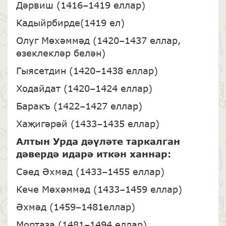
Дәрвиш (1416–1419 еллар)
Кадыйрбирде(1419 ел)
Олуг Мөхәммәд (1420–1437 еллар,
өзеклекләр белән)
Гыясетдин (1420–1438 еллар)
Ходайдат (1420–1424 еллар)
Баракъ (1422–1427 еллар)
Хаҗигәрәй (1433–1435 еллар)
Алтын Урда дәүләте таркалган
дәвердә идарә иткән ханнар:
Сәед Әхмәд (1433–1455 еллар)
Кече Мөхәммәд (1433–1459 еллар)
Әхмәд (1459–1481еллар)
Мортаза (1481–1494 еллар)