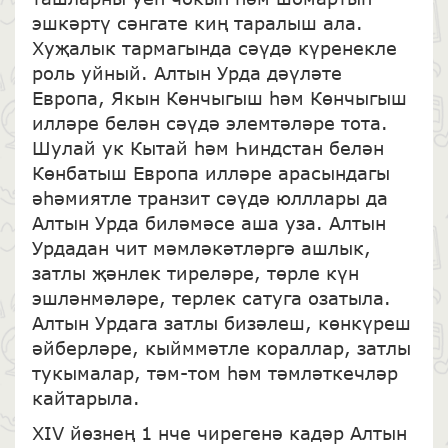
эшкәртү сәнгате киң таралыш ала.
Хуҗалык тармагында сәүдә күренекле
роль уйный. Алтын Урда дәүләте
Европа, Якын Көнчыгыш һәм Көнчыгыш
илләре белән сәүдә элемтәләре тота.
Шулай ук Кытай һәм Һиндстан белән
Көнбатыш Европа илләре арасындагы
әһәмиятле транзит сәүдә юлллары да
Алтын Урда биләмәсе аша уза. Алтын
Урдадан чит мәмләкәтләргә ашлык,
затлы җәнлек тиреләре, төрле күн
эшләнмәләре, терлек сатуга озатыла.
Алтын Урдага затлы бизәлеш, көнкүреш
әйберләре, кыйммәтле кораллар, затлы
тукымалар, тәм-том һәм тәмләткечләр
кайтарыла.
XIV йөзнең 1 нче чирегенә кадәр Алтын