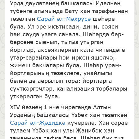
Урда дәүләтенең башкаласы Иделнең
түбәнге агымында Бату хан тарафыннан
төзелгән
Сарай әл-Мәхрусә
шәһәре
була. Ул эре икътисади, дини, сәяси
һәм сәүдә үзәге санала. Шәһәрдә бер-
берсенә сыенып, тыгыз утырган
йортлар, аксөякләрнең кала читендәге
утар-сарайлары һәм иркен яшелчә,
җимеш бакчалары була. Шәһәр урам-
йортларының төзеклеге, уңайлыгы
белән дә аерылып тора: йортларга
суүткәргечләр, канализация торбалары
үткәрелгән була.
XIV йөзнең 1 нче чирегендә Алтын
Урданың башкаласы Үзбәк хан төзеткән
Сарай әл-Җәдидкә
күчерелә. Хан сарае
тулаем Үзбәк хан улы Җанибәк хан
заманында сафка баса. Шәһәр бик тиз