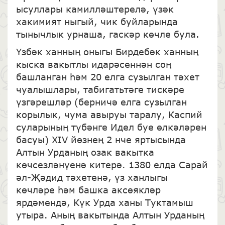
ысуллары камилләштерелә, үзәк
хакимият ныгый, чик буйларында
тынычлык урнаша, гаскәр көчле була.
Үзбәк ханның оныгы Бирдебәк ханның
кыска вакытлы идарәсеннән соң
башланган һәм 20 елга сузылган тәхет
чуалышлары, табигатьтәге тискәре
үзгәрешләр (берничә елга сузылган
корылык, чума авыруы таралу, Каспий
суларының түбәнге Идел буе өлкәләрен
басуы) XIV йөзнең 2 нче яртысында
Алтын Урданың озак вакытка
көчсезләнүенә китерә. 1380 елда Сарай
әл-Җәдид тәхетенә, үз ханлыгы
көчләре һәм башка аксөякләр
ярдәмендә, Күк Урда ханы Туктамыш
утыра. Аның вакытында Алтын Урданың