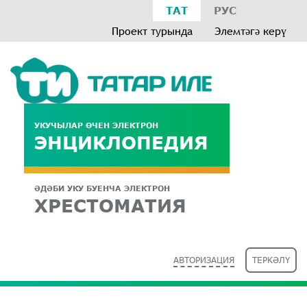
ТАТ
РУС
Проект турында
Элемтәгә керү
УКУЧЫЛАР ӨЧЕН ЭЛЕКТРОН
ЭНЦИКЛОПЕДИЯ
ӘДӘБИ УКУ БУЕНЧА ЭЛЕКТРОН
ХРЕСТОМАТИЯ
АВТОРИЗАЦИЯ
ТЕРКӘЛҮ