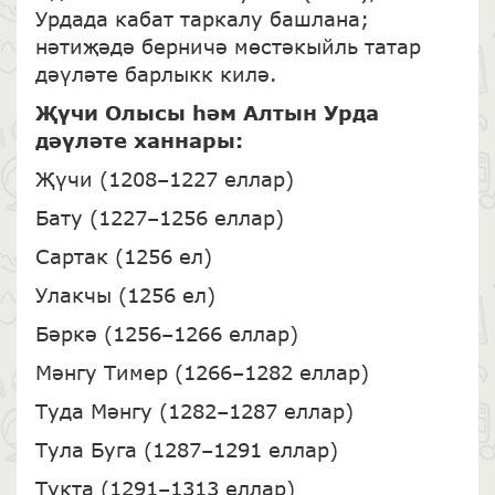
Урдада кабат таркалу башлана;
нәтиҗәдә берничә мөстәкыйль татар
дәүләте барлыкк килә.
Җүчи Олысы һәм Алтын Урда
дәүләте ханнары:
Җүчи (1208–1227 еллар)
Бату (1227–1256 еллар)
Сартак (1256 ел)
Улакчы (1256 ел)
Бәркә (1256–1266 еллар)
Мәнгу Тимер (1266–1282 еллар)
Туда Мәнгу (1282–1287 еллар)
Тула Буга (1287–1291 еллар)
Тукта (1291–1313 еллар)