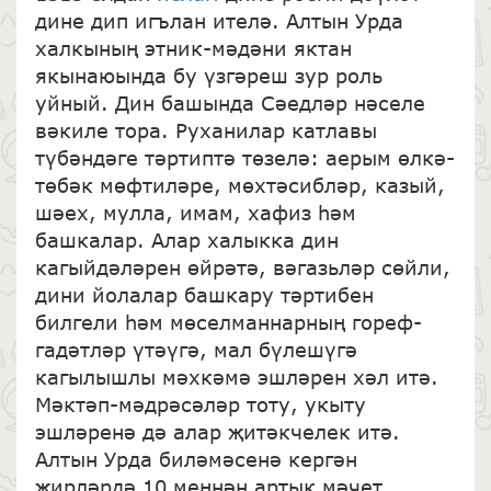
дине дип игълан ителә. Алтын Урда
халкының этник-мәдәни яктан
якынаюында бу үзгәреш зур роль
уйный. Дин башында Сәедләр нәселе
вәкиле тора. Руханилар катлавы
түбәндәге тәртиптә төзелә: аерым өлкә-
төбәк мөфтиләре, мөхтәсибләр, казый,
шәех, мулла, имам, хафиз һәм
башкалар. Алар халыкка дин
кагыйдәләрен өйрәтә, вәгазьләр сөйли,
дини йолалар башкару тәртибен
билгели һәм мөселманнарның гореф-
гадәтләр үтәүгә, мал бүлешүгә
кагылышлы мәхкәмә эшләрен хәл итә.
Мәктәп-мәдрәсәләр тоту, укыту
эшләренә дә алар җитәкчелек итә.
Алтын Урда биләмәсенә кергән
җирләрдә 10 меңнән артык мәчет