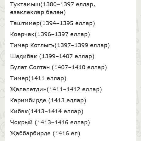
Туктамыш(1380–1397 еллар,
өзеклекләр белән)
Таштимер(1394–1395 еллар)
Коерчак(1396–1397 еллар)
Тимер Котлыгъ(1397–1399 еллар)
Шадибәк (1399–1407 еллар)
Булат Солтан (1407–1410 еллар)
Тимер(1411 еллар)
Җәләлетдин(1411–1412 еллар)
Кәримбирде (1413 еллар)
Кибәк(1413–1414 еллар)
Чокрый (1413–1416 еллар)
Җаббарбирде (1416 ел)