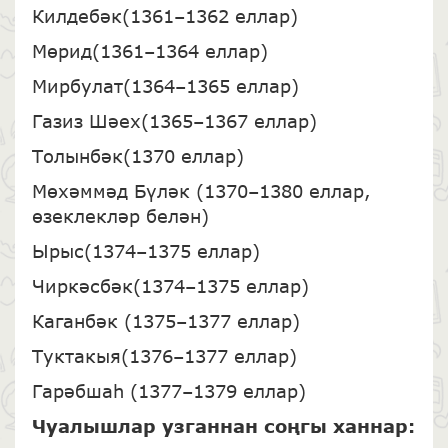
Килдебәк(1361–1362 еллар)
Мөрид(1361–1364 еллар)
Мирбулат(1364–1365 еллар)
Газиз Шәех(1365–1367 еллар)
Толынбәк(1370 еллар)
Мөхәммәд Бүләк (1370–1380 еллар,
өзеклекләр белән)
Ырыс(1374–1375 еллар)
Чиркәсбәк(1374–1375 еллар)
Каганбәк (1375–1377 еллар)
Туктакыя(1376–1377 еллар)
Гарәбшаһ (1377–1379 еллар)
Чуалышлар узганнан соңгы ханнар: