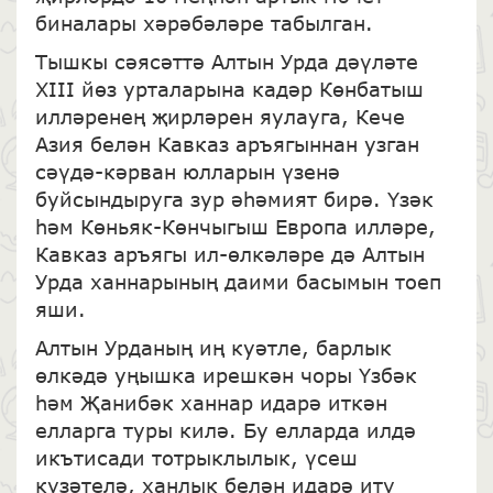
биналары хәрәбәләре табылган.
Тышкы сәясәттә Алтын Урда дәүләте
XIII йөз урталарына кадәр Көнбатыш
илләренең җирләрен яулауга, Кече
Азия белән Кавказ аръягыннан узган
сәүдә-кәрван юлларын үзенә
буйсындыруга зур әһәмият бирә. Үзәк
һәм Көньяк-Көнчыгыш Европа илләре,
Кавказ аръягы ил-өлкәләре дә Алтын
Урда ханнарының даими басымын тоеп
яши.
Алтын Урданың иң куәтле, барлык
өлкәдә уңышка ирешкән чоры Үзбәк
һәм Җанибәк ханнар идарә иткән
елларга туры килә. Бу елларда илдә
икътисади тотрыклылык, үсеш
күзәтелә, ханлык белән идарә итү