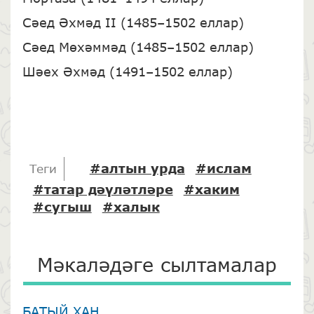
Сәед Әхмәд II (1485–1502 еллар)
Сәед Мөхәммәд (1485–1502 еллар)
Шәех Әхмәд (1491–1502 еллар)
#алтын урда
#ислам
Теги
#татар дәүләтләре
#хаким
#сугыш
#халык
Мәкаләдәге сылтамалар
БАТЫЙ ХАН