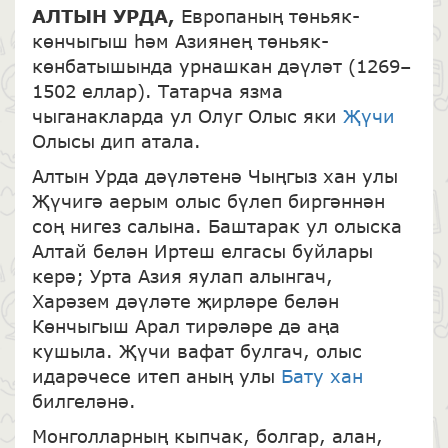
АЛТЫН УРДА,
Европаның төньяк-
көнчыгыш һәм Азиянең төньяк-
көнбатышында урнашкан дәүләт (1269–
1502 еллар). Татарча язма
чыганакларда ул Олуг Олыс яки
Җүчи
Олысы дип атала.
Алтын Урда дәүләтенә Чыңгыз хан улы
Җүчигә аерым олыс бүлеп биргәннән
соң нигез салына. Баштарак ул олыска
Алтай белән Иртеш елгасы буйлары
керә; Урта Азия яулап алынгач,
Харәзем дәүләте җирләре белән
Көнчыгыш Арал тирәләре дә аңа
кушыла. Җүчи вафат булгач, олыс
идарәчесе итеп аның улы
Бату хан
билгеләнә.
Монголларның кыпчак, болгар, алан,