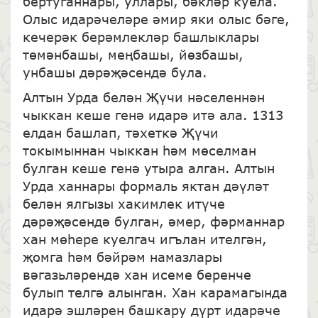
бертуганнары, уллары, бәкләр куела.
Олыс идарәчеләре әмир яки олыс бәге,
кечерәк берәмлекләр башлыклары
төмәнбашы, меңбашы, йөзбашы,
унбашы дәрәҗәсендә була.
Алтын Урда белән Җүчи нәселеннән
чыккан кеше генә идарә итә ала. 1313
елдан башлап, тәхеткә Җүчи
токымыннан чыккан һәм мөселман
булган кеше генә утыра алган. Алтын
Урда ханнары формаль яктан дәүләт
белән ялгызы хакимлек итүче
дәрәҗәсендә булган, әмер, фәрманнар
хан мөһере куелгач игълан ителгән,
җомга һәм бәйрәм намазлары
вәгазьләрендә хан исеме беренче
булып телгә алынган. Хан карамагында
идарә эшләрен башкару дүрт идарәче