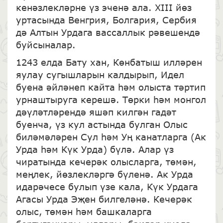
кенәзлекләрне үз эченә ала. XIII йөз
уртасында Венгрия, Болгария, Сербия
дә Алтын Урдага вассаллык рәвешендә
буйсыналар.
1243 елда Бату хан, Көнбатыш илләрен
яулау сугышларын калдырып, Идел
буена әйләнеп кайта һәм олыста тәртип
урнаштыруга керешә. Төрки һәм монгол
дәүләтләрендә яшәп килгән гадәт
буенча, үз кул астында булган Олыс
биләмәләрен Сул һәм Уң канатларга (Ак
Урда һәм Күк Урда) бүлә. Алар үз
чиратында кечерәк олысларга, төмән,
меңлек, йөзлекләргә бүленә. Ак Урда
идарәчесе булып үзе кала, Күк Урдага
Агасы Урда Эҗен билгеләнә. Кечерәк
олыс, төмән һәм башкаларга