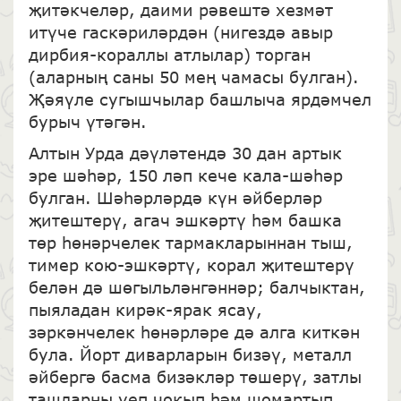
җитәкчеләр, даими рәвештә хезмәт
итүче гаскәриләрдән (нигездә авыр
дирбия-кораллы атлылар) торган
(аларның саны 50 мең чамасы булган).
Җәяүле сугышчылар башлыча ярдәмчел
бурыч үтәгән.
Алтын Урда дәүләтендә 30 дан артык
эре шәһәр, 150 ләп кече кала-шәһәр
булган. Шәһәрләрдә күн әйберләр
җитештерү, агач эшкәртү һәм башка
төр һөнәрчелек тармакларыннан тыш,
тимер кою-эшкәртү, корал җитештерү
белән дә шөгыльләнгәннәр; балчыктан,
пыяладан кирәк-ярак ясау,
зәркәнчелек һөнәрләре дә алга киткән
була. Йорт диварларын бизәү, металл
әйбергә басма бизәкләр төшерү, затлы
ташларны уеп чокып һәм шомартып