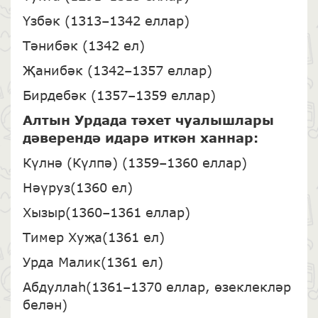
Үзбәк (1313–1342 еллар)
Тәнибәк (1342 ел)
Җанибәк (1342–1357 еллар)
Бирдебәк (1357–1359 еллар)
Алтын Урдада тәхет чуалышлары
дәверендә идарә иткән ханнар:
Күлнә (Күлпә) (1359–1360 еллар)
Нәүруз(1360 ел)
Хызыр(1360–1361 еллар)
Тимер Хуҗа(1361 ел)
Урда Малик(1361 ел)
Абдуллаһ(1361–1370 еллар, өзеклекләр
белән)