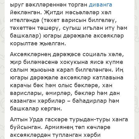
ыруг вәклләреннән торган
диванга
йөкләнгән. Җитди мәсьәләләр хәл
ителгәндә (тәхет варисын билгеләү,
тәхеттән төшерү, сугыш игълан итү һәм
башкалар) югары дәрәҗәле аксөякләр
корылтае җыелган.
Аксөякләрнең дәрәҗәсе социаль хәле,
җир биләмәсенә хокукына яисә күпме
салым җыюына карап билгеләнгән. Иң
югары дәрәҗәле аксөякләр катлавына
карачы бәк һәм олыс бәкләре, хан
варислары, әмирләр, бәкләр һәм дан
казанган хәрбиләр – баһадирлар һәм
башкалар кергән.
Алтын Урда гаскәре турыдан-туры ханга
буйсынган. Армиянең төп көчләре
аксөякләрдән тупланган хәрби