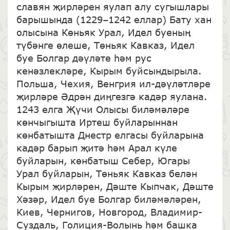
славян җирләрен яулап алу сугышлары
барышында (1229–1242 еллар) Бату хан
олысына Көньяк Урал, Идел буеның
түбәнге өлеше, Төньяк Кавказ, Идел
буе Болгар дәүләте һәм рус
кенәзлекләре, Кырым буйсындырыла.
Польша, Чехия, Венгрия ил-дәүләтләре
җирләре Әдрән диңгезгә кадәр яулана.
1243 елга Җүчи Олысы биләмәләре
көнчыгышта Иртеш буйларыннан
көнбатышта Днестр елгасы буйларына
кадәр барып җитә һәм Арал күле
буйларын, көнбатыш Себер, Югары
Урал буйларын, Төньяк Кавказ белән
Кырым җирләрен, Дәште Кыпчак, Дәште
Хәзәр, Идел буе Болгар биләмәләрен,
Киев, Чернигов, Новгород, Владимир-
Суздаль, Голиция-Волынь һәм башка