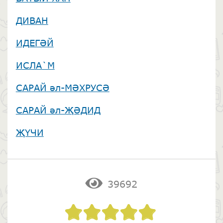
ДИВАН
ИДЕГӘЙ
ИСЛА`М
САРАЙ әл-МӘХРУСӘ
САРАЙ әл-ҖӘДИД
ҖҮЧИ
39692