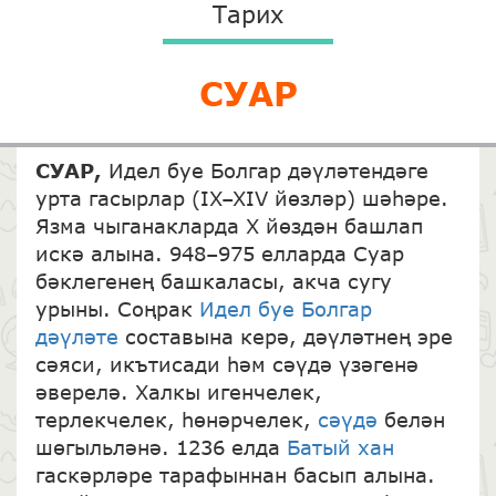
Тарих
СУАР
СУАР,
Идел буе Болгар дәүләтендәге
урта гасырлар (IX–XIV йөзләр) шәһәре.
Язма чыганакларда X йөздән башлап
искә алына. 948–975 елларда Суар
бәклегенең башкаласы, акча сугу
урыны. Соңрак
Идел буе Болгар
дәүләте
составына керә, дәүләтнең эре
сәяси, икътисади һәм сәүдә үзәгенә
әверелә. Халкы игенчелек,
терлекчелек, һөнәрчелек,
сәүдә
белән
шөгыльләнә. 1236 елда
Батый хан
гаскәрләре тарафыннан басып алына.