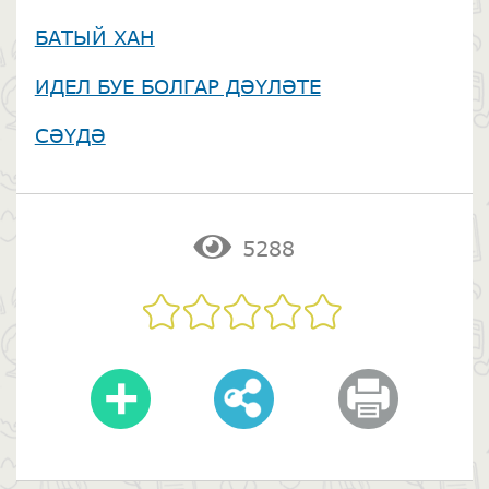
БАТЫЙ ХАН
ИДЕЛ БУЕ БОЛГАР ДӘҮЛӘТЕ
СӘҮДӘ
5288