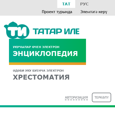
ТАТ
РУС
Проект турында
Элемтәгә керү
УКУЧЫЛАР ӨЧЕН ЭЛЕКТРОН
ЭНЦИКЛОПЕДИЯ
ӘДӘБИ УКУ БУЕНЧА ЭЛЕКТРОН
ХРЕСТОМАТИЯ
АВТОРИЗАЦИЯ
ТЕРКӘЛҮ