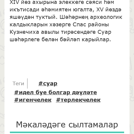
XIV йөз ахырына элеккеге сәяси һәм
икътисади әһәмиятен югалта, XV йөздә
яшәүдән туктый. Шәһәрнең археологик
калдыкларын хәзерге Спас районы
Кузнечиха авылы тирәсендәге Суар
шәһәрлеге белән бәйләп карыйлар.
#суар
Теги
#идел буе болгар дәүләте
#игенчелек
#терлекчелек
Мәкаләдәге сылтамалар