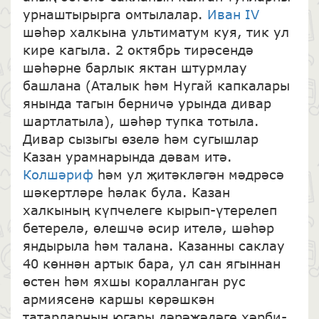
урнаштырырга омтылалар.
Иван IV
шәһәр халкына ультиматум куя, тик ул
кире кагыла. 2 октябрь тирәсендә
шәһәрне барлык яктан штурмлау
башлана (Аталык һәм Нугай капкалары
янында тагын берничә урында дивар
шартлатыла), шәһәр тупка тотыла.
Дивар сызыгы өзелә һәм сугышлар
Казан урамнарында дәвам итә.
Колшәриф
һәм ул җитәкләгән мәдрәсә
шәкертләре һәлак була. Казан
халкының күпчелеге кырып-үтерелеп
бетерелә, өлешчә әсир ителә, шәһәр
яндырыла һәм талана. Казанны саклау
40 көннән артык бара, ул сан ягыннан
өстен һәм яхшы коралланган рус
армиясенә каршы көрәшкән
татарларның югары дәрәҗәдәге хәрби-