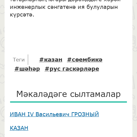
инженерлык сәнгатенә ия булуларын
күрсәтә.
#казан
#сөембикә
Теги
#шәһәр
#рус гаскәрләре
Мәкаләдәге сылтамалар
ИВАН IV Васильевич ГРОЗНЫЙ
КАЗАН