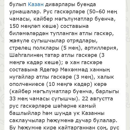
булып
Казан
диварлары буенда
урнашалар. Рус гаскәрләре (50–60 мең
чамасы, кайбер мәгълүматлар буенча,
150 меңләп кеше) составына
биләмәләрдән тупланган атлы гаскәр,
җәяүле сугышчылар отрядлары,
стрелец полклары (5 мең), артиллерия,
Шаһгалинең татар атлы гаскәре (3
меңгә кадәр кеше); ә хан гаскәре
составына Ядегәр Мөхәммәд ханның
нугайлар атлы гаскәре (3 мең), халык
ополчениесе (10 меңгә кадәр) керә
(кайбер мәгълүматлар буенча, барлыгы
33 мең чамасы сугышчы). 22 августта
рус гаскәрләре шәһәрне камый
башлыйлар һәм шунда ук Казанны
саклаучылар һөҗүменә дучар булалар.
Бу һөҗүмне кире кайтарганнан соң, рус