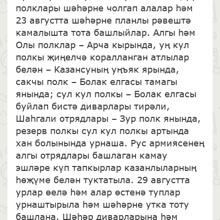
полклары шәһәрне чолгап алалар һәм
23 августта шәһәрне планлы рәвештә
камалышта тота башлыйлар. Алгы һәм
Олы полклар – Арча кырында, уң кул
полкы җиңелчә коралланган атлылар
белән – Казансуның уңъяк ярында,
сакчы полк – Болак елгасы тамагы
янында; сул кул полкы – Болак елгасы
буйлап бистә диварлары тирәли,
Шаһгали отрядлары – Зур полк янында,
резерв полкы сул кул полкы артында
хан болынында урнаша. Рус армиясенең
алгы отрядлары башлаган камау
эшләре күп тапкырлар казанлыларның
һөҗүме белән туктатыла. 29 августта
урлар өелә һәм алар өстенә туплар
урнаштырыла һәм шәһәрне утка тоту
башлана. Шәһәр диварларына һәм