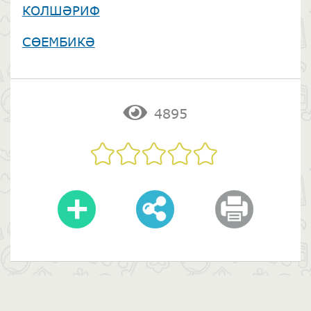
КОЛШӘРИФ
СӨЕМБИКӘ
4895