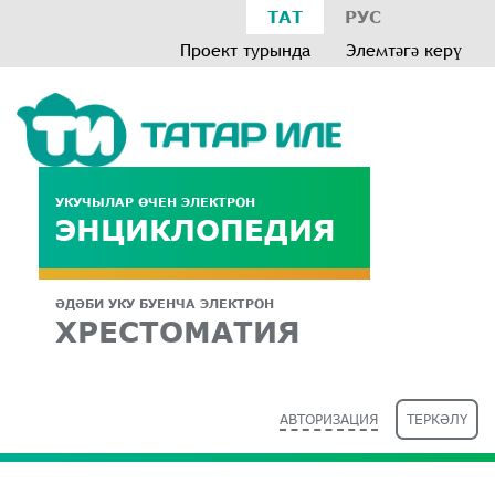
ТАТ
РУС
Проект турында
Элемтәгә керү
УКУЧЫЛАР ӨЧЕН ЭЛЕКТРОН
ЭНЦИКЛОПЕДИЯ
ӘДӘБИ УКУ БУЕНЧА ЭЛЕКТРОН
ХРЕСТОМАТИЯ
АВТОРИЗАЦИЯ
ТЕРКӘЛҮ