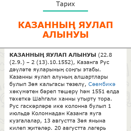
Тарих
КАЗАННЫҢ ЯУЛАП
АЛЫНУЫ
КАЗАННЫҢ ЯУЛАП АЛЫНУЫ
(22.8
(2.9.) – 2 (13).10.1552), Казанга Рус
дәүләте яуларының соңгы этабы.
Казанны яулап алуның алшартлары
булып Зөя кальгасы төзелү,
Сөембикә
хөкүмәтен бәреп төшерү һәм 1551 елда
тәхеткә Шаһгали ханны утырту тора.
Рус гаскәрләре ике колонна булып 1
июльдә Коломнадан Казанга яуга
кузгалалар, 13 августта Зөя янына
килеп җитәләр. 20 августта лагерь