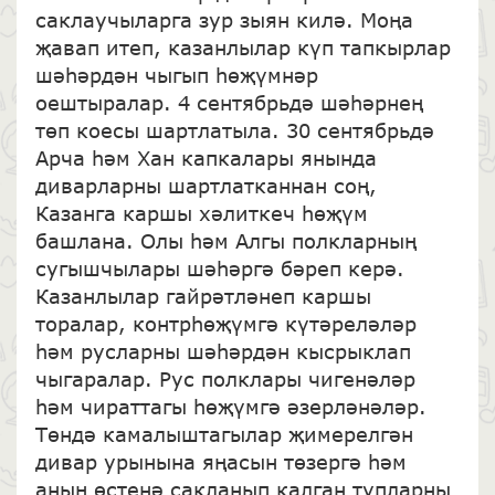
саклаучыларга зур зыян килә. Моңа
җавап итеп, казанлылар күп тапкырлар
шәһәрдән чыгып һөҗүмнәр
оештыралар. 4 сентябрьдә шәһәрнең
төп коесы шартлатыла. 30 сентябрьдә
Арча һәм Хан капкалары янында
диварларны шартлатканнан соң,
Казанга каршы хәлиткеч һөҗүм
башлана. Олы һәм Алгы полкларның
сугышчылары шәһәргә бәреп керә.
Казанлылар гайрәтләнеп каршы
торалар, контрһөҗүмгә күтәреләләр
һәм русларны шәһәрдән кысрыклап
чыгаралар. Рус полклары чигенәләр
һәм чираттагы һөҗүмгә әзерләнәләр.
Төндә камалыштагылар җимерелгән
дивар урынына яңасын төзергә һәм
аның өстенә сакланып калган тупларны