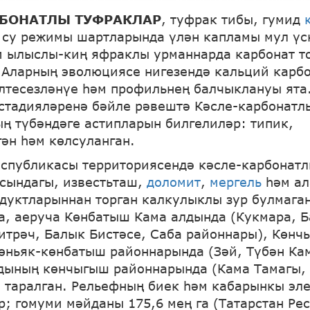
РБОНАТЛЫ ТУФРАКЛАР
, туфрак тибы, гумид
 су режимы шартларында үлән капламы мул үс
 ылыслы-киң яфраклы урманнарда карбонат т
Аларның эволюциясе нигезендә кальций карб
лтесезләнүе һәм профильнең балчыклануы ята
стадияләренә бәйле рәвештә Кәсле-карбонатл
ң түбәндәге астипларын билгелиләр: типик,
гән һәм көлсуланган.
еспубликасы территориясендә кәсле-карбонат
асындагы, известьташ,
доломит
,
мергель
һәм ал
дуктларыннан торган калкулыклы зур булмага
а, аеруча Көнбатыш Кама алдында (Кукмара, Б
трәч, Балык Бистәсе, Саба районнары), Көнч
өньяк-көнбатыш районнарында (Зәй, Түбән Ка
дының көнчыгыш районнарында (Кама Тамагы,
) таралган. Рельефның биек һәм кабарынкы эл
р; гомуми мәйданы 175,6 мең га (Татарстан Ре