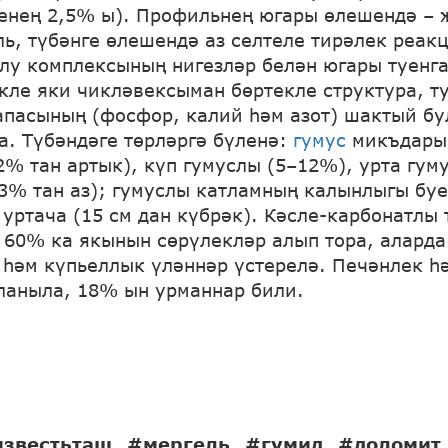
енең 2,5% ы). Профильнең югары өлешендә – 
ль, түбәнге өлешендә аз селтеле тирәлек реак
лу комплексының нигезләр белән югары туенга
кле яки чикләвексыман бөртекле структура, т
апасының (фосфор, калий һәм азот) шактый бу
а. Түбәндәге төрләргә бүленә:
гумус
микъдары 
2% тан артык), күп гумуслы (5–12%), урта гум
(3% тан аз); гумуслы катламның калынлыгы буе
 уртача (15 см дан күбрәк). Кәсле-карбонатлы
60% ка якынын сөрүлекләр алып тора, аларда
 һәм күпьеллык үләннәр үстерелә. Печәнлек һ
ланыла, 18% ын урманнар били.
известьташ
#мергель
#гумид
#доломит