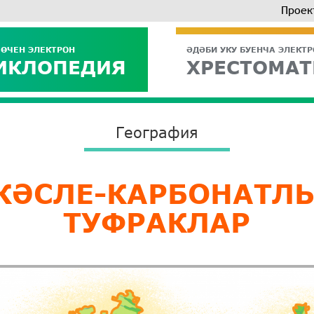
Проек
 ӨЧЕН ЭЛЕКТРОН
ӘДӘБИ УКУ БУЕНЧА ЭЛЕКТ
ИКЛОПЕДИЯ
ХРЕСТОМАТ
География
КӘСЛЕ-КАРБОНАТЛ
ТУФРАКЛАР