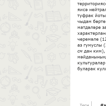
территорияс
яисә нейтра
туфрак йоты
чыдам бөрте
матдәләре з
характерлан
черемәле (1
аз гумуслы 
см
дан ким),
мәйданының 
культуралар
буларак кул
#
Теги