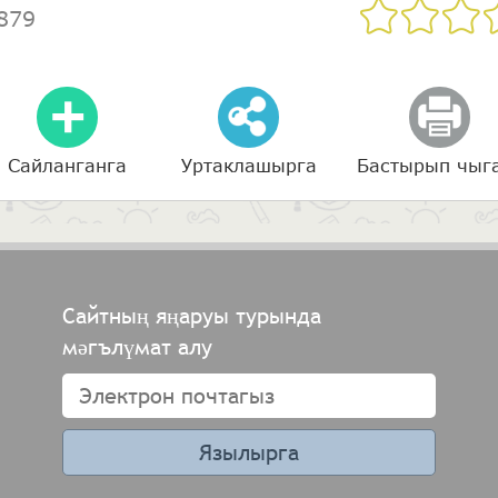
879
Сайланганга
Уртаклашырга
Бастырып чыг
Сайтның яңаруы турында
мәгълүмат алу
Язылырга