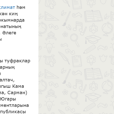
климат
һәм
кән киң
окымнарда
онатының
. Әлеге
ы
лы туфраклар
арның
н
алтач,
ыгыш Кама
ма, Сарман)
 Югары
ементларына
спубликасы