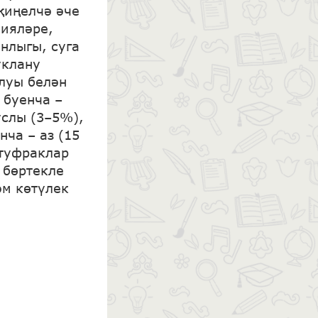
җиңелчә әче
цияләре,
нлыгы, суга
уклану
луы белән
буенча –
услы (3–5%),
нча – аз (15
 туфраклар
 бөртекле
әм көтүлек