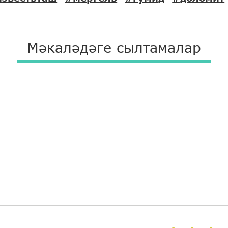
Мәкаләдәге сылтамалар