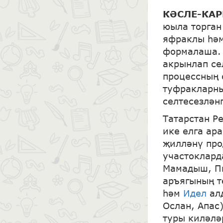
КӘСЛЕ-КА
юыла торган
яфраклы һәм
формалаша. 
акрынлап се
процессның 
туфракларны
селтесезлән
Татарстан Р
ике елга ар
җилләнү про
участоклард
Мамадыш, Пи
аръягының т
һәм
Идел
ал
Ослан, Апас
туры киләлә