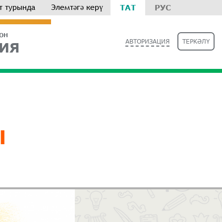
т турында
Элемтәгә керү
ТАТ
РУС
РОН
АВТОРИЗАЦИЯ
ТЕРКӘЛҮ
ИЯ
Ы