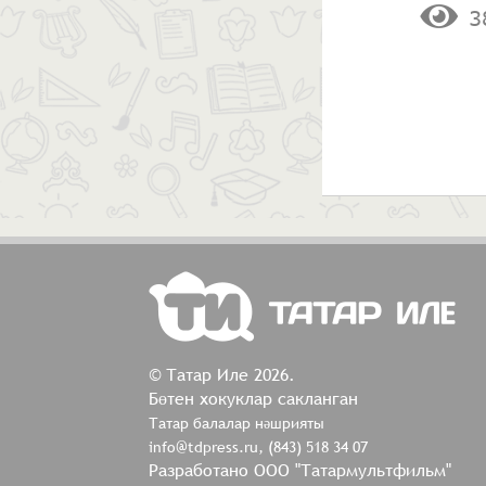
3
© Татар Иле 2026.
Бөтен хокуклар сакланган
Татар балалар нәшрияты
info@tdpress.ru, (843) 518 34 07
Разработано ООО "Татармультфильм"