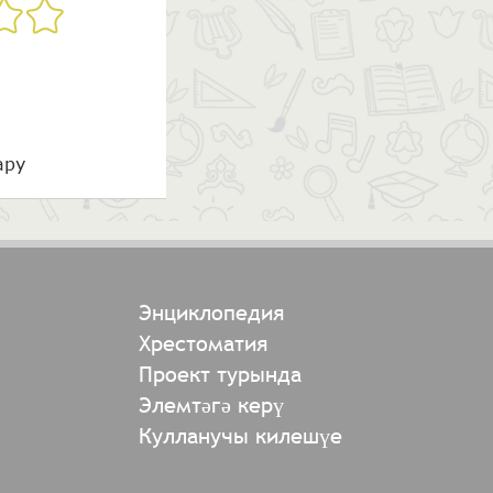
ару
Энциклопедия
Хрестоматия
Проект турында
Элемтәгә керү
Кулланучы килешүе