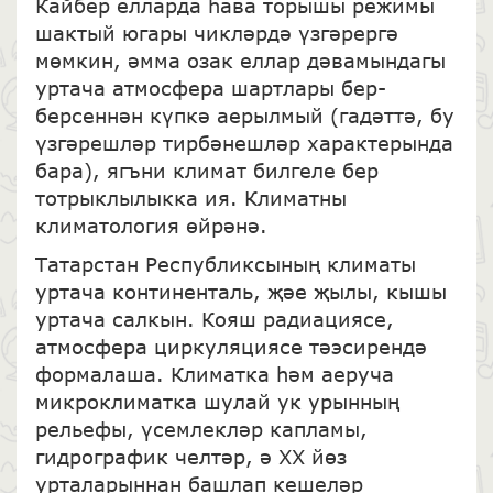
Кайбер елларда һава торышы режимы
шактый югары чикләрдә үзгәрергә
мөмкин, әмма озак еллар дәвамындагы
уртача атмосфера шартлары бер-
берсеннән күпкә аерылмый (гадәттә, бу
үзгәрешләр тирбәнешләр характерында
бара), ягъни климат билгеле бер
тотрыклылыкка ия. Климатны
климатология өйрәнә.
Татарстан Республиксының климаты
уртача континенталь, җәе җылы, кышы
уртача салкын. Кояш радиациясе,
атмосфера циркуляциясе тәэсирендә
формалаша. Климатка һәм аеруча
микроклиматка шулай ук урынның
рельефы, үсемлекләр капламы,
гидрографик челтәр, ә XX йөз
урталарыннан башлап кешеләр