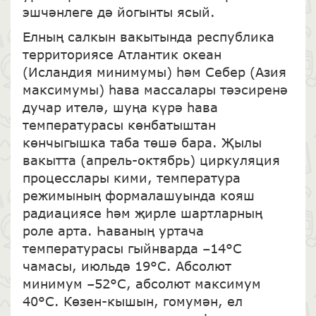
эшчәнлеге дә йогынты ясый.
Елның салкын вакытында республика
территориясе Атлантик океан
(Исландия минимумы) һәм Себер (Азия
максимумы) һава массалары тәэсиренә
дучар ителә, шуңа күрә һава
температурасы көнбатыштан
көнчыгышка таба төшә бара. Җылы
вакытта (апрель-октябрь) циркуляция
процесслары кими, температура
режимының формалашуында кояш
радиациясе һәм җирле шартларның
роле арта. Һаваның уртача
температурасы гыйнварда –14°С
чамасы, июльдә 19°С. Абсолют
минимум –52°С, абсолют максимум
40°С. Көзен-кышын, гомумән, ел