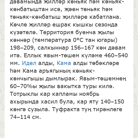
дәвамында җилләр көньяк һәм көньяк-
көнбатыштан исә, җәен төньяк һәм
төньяк-көнбатыш җилләре кабатлана.
Көчле җилләр ешрак кышкы сезонда
күзәтелә. Территория буенча җылы
көннәр (температура 0°С тан югары)
198–209, салкыннар 156–167 көн дәвам
итә. Еллык явым-төшем күләме 460–540
мм.
Идел
алды,
Кама
алды төбәкләре
һәм Кама аръягының көньяк-
көнчыгышы дымлырак. Явым-төшемнең
60–70%ы җылы вакытка туры килә.
Тотрыклы кар капламы ноябрь
ахырында хасил була, кар яту 140–150
көнгә сузыла. Туфракта туң тирәнлеге
74–114 см.