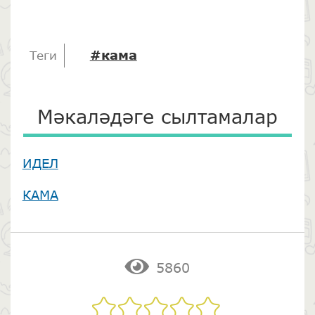
#кама
Теги
Мәкаләдәге сылтамалар
ИДЕЛ
КАМА
5860