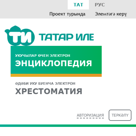
ТАТ
РУС
Проект турында
Элемтәгә керү
УКУЧЫЛАР ӨЧЕН ЭЛЕКТРОН
ЭНЦИКЛОПЕДИЯ
ӘДӘБИ УКУ БУЕНЧА ЭЛЕКТРОН
ХРЕСТОМАТИЯ
АВТОРИЗАЦИЯ
ТЕРКӘЛҮ