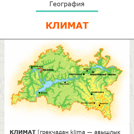
География
КЛИМАТ
КЛИМАТ
[грекчадан klima — авышлык