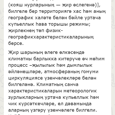
(кояш нурларының — җир өслегенә)],
билгеле бер территориягә хас һәм аның
географик халәте белән бәйле уртача
күпьеллык һава торышы режимы;
җирлекнең төп физик-
географикхарактеристикаларының
берсе.
Җир шарының әлеге өлкәсендә
климатны барлыкка китерүче өч мөһим
процесс –җылылык һәм дымлылык
әйләнешләре, атмосфераның гомуми
циркуляциясе үзенчәлекләре белән
билгеләнә. Климатның санча
характеристикаларын метеорологик
зурлыкларның уртача күпьеллык һәм
чик күрсәткечләре, ел дәвамында
аларның үзгәрү үзенчәлеге билгели.