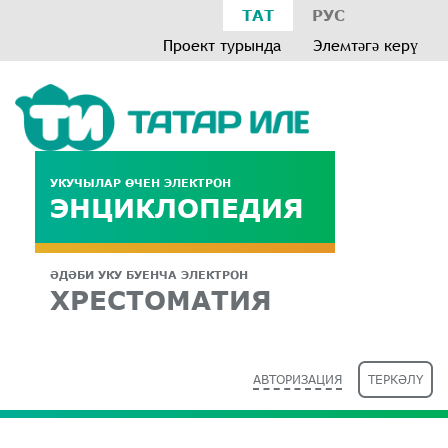
ТАТ
РУС
Проект турында
Элемтәгә керү
УКУЧЫЛАР ӨЧЕН ЭЛЕКТРОН
ЭНЦИКЛОПЕДИЯ
ӘДӘБИ УКУ БУЕНЧА ЭЛЕКТРОН
ХРЕСТОМАТИЯ
АВТОРИЗАЦИЯ
ТЕРКӘЛҮ