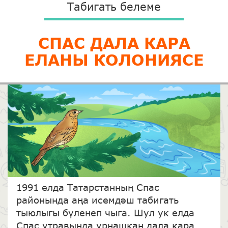
Табигать белеме
СПАС ДАЛА КАРА
ЕЛАНЫ КОЛОНИЯСЕ
1991 елда Татарстанның Спас
районында аңа исемдәш табигать
тыюлыгы бүленеп чыга. Шул ук елда
Спас утравында урнашкан дала кара