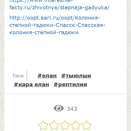
https://www.interesnie-
fakty.ru/zhivotnye/stepnaja-gadyuka/
http://oopt.aari.ru/oopt/Колония-
степной-гадюки-Спасск-Спасская-
колония-степной-гадюки
#елан
#тыюлык
Теги
#кара елан
#рептилия
343