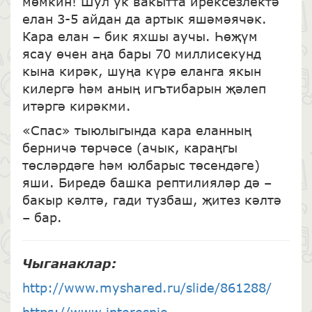
мөмкин! Шул ук вакытта ирексезлектә
елан 3-5 айдан да артык яшәмәячәк.
Кара елан – бик яхшы аучы. Һөҗүм
ясау өчен аңа бары 70 миллисекунд
кына кирәк, шуңа күрә еланга якын
килергә һәм аның игътибарын җәлеп
итәргә кирәкми.
«Спас» тыюлыгында кара еланның
берничә төрчәсе (ачык, караңгы
төсләрдәге һәм юлбарыс төсендәге)
яши. Биредә башка рептилияләр дә –
бакыр кәлтә, гади тузбаш, җитез кәлтә
– бар.
Чыганаклар
:
http://www.myshared.ru/slide/861288/