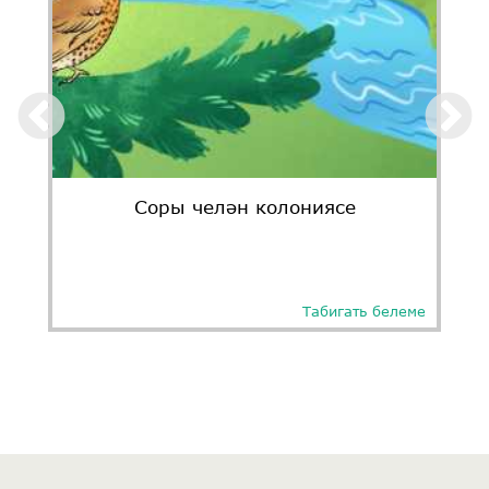
Соры челән колониясе
Табигать белеме