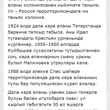
еланы колониясенең кыйммәте таныла.
Ул – Россия территориясендәге иң
төньяк колония.
1924 елда дала кара еланы Татарстанда
беренче тапкыр табыла. Аны Идел
тугаендагы Крестьян урманында
күргәннәр. 1955–1950 елларда
Куйбышев сусаклагычы тутырылганнан
соң, кара еланнарның сыену урыны
булып Малиновка утраулары кала.
1988 елда элекке Спас шәһәре
территориясендә дала кара еланының
тулы бер популяциясен күреп алалар.
Дала кара еланы үзенең озын гомерле
булуы белән игътибарга лаек: ул
кыргый табигатьтә 30 ел яшәргә