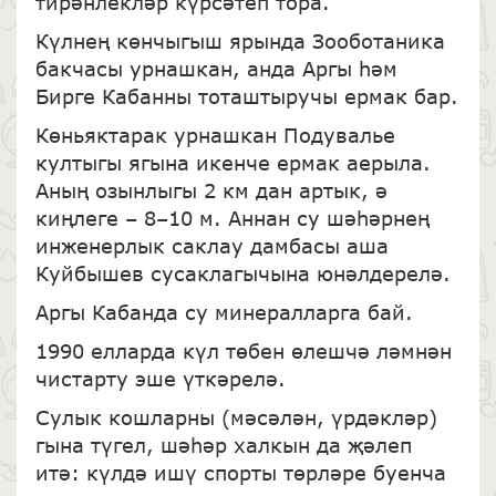
тирәнлекләр күрсәтеп тора.
Күлнең көнчыгыш ярында Зооботаника
бакчасы урнашкан, анда Аргы һәм
Бирге Кабанны тоташтыручы ермак бар.
Көньяктарак урнашкан Подувалье
култыгы ягына икенче ермак аерыла.
Аның озынлыгы 2 км дан артык, ә
киңлеге – 8–10 м. Аннан су шәһәрнең
инженерлык саклау дамбасы аша
Куйбышев сусаклагычына юнәлдерелә.
Аргы Кабанда су минералларга бай.
1990 елларда күл төбен өлешчә ләмнән
чистарту эше үткәрелә.
Сулык кошларны (мәсәлән, үрдәкләр)
гына түгел, шәһәр халкын да җәлеп
итә: күлдә ишү спорты төрләре буенча