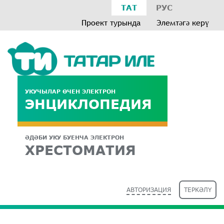
ТАТ
РУС
Проект турында
Элемтәгә керү
УКУЧЫЛАР ӨЧЕН ЭЛЕКТРОН
ЭНЦИКЛОПЕДИЯ
ӘДӘБИ УКУ БУЕНЧА ЭЛЕКТРОН
ХРЕСТОМАТИЯ
АВТОРИЗАЦИЯ
ТЕРКӘЛҮ