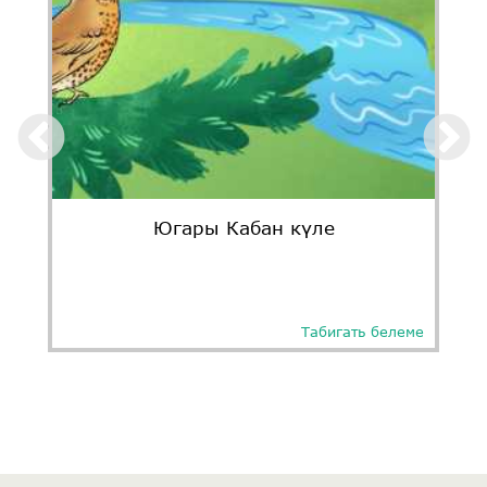
Югары Кабан күле
Табигать белеме