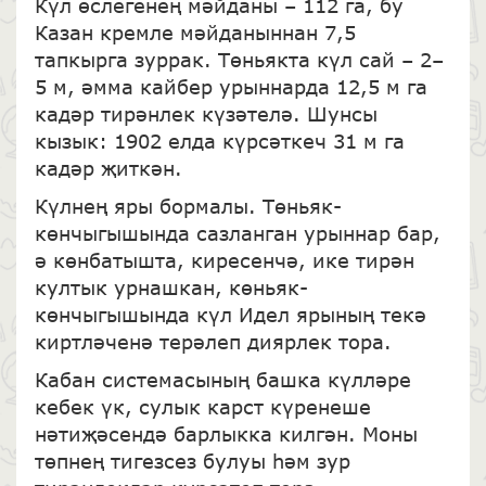
Күл өслегенең мәйданы – 112 га, бу
Казан кремле мәйданыннан 7,5
тапкырга зуррак. Төньякта күл сай – 2–
5 м, әмма кайбер урыннарда 12,5 м га
кадәр тирәнлек күзәтелә. Шунсы
кызык: 1902 елда күрсәткеч 31 м га
кадәр җиткән.
Күлнең яры бормалы. Төньяк-
көнчыгышында сазланган урыннар бар,
ә көнбатышта, киресенчә, ике тирән
култык урнашкан, көньяк-
көнчыгышында күл Идел ярының текә
киртләченә терәлеп диярлек тора.
Кабан системасының башка күлләре
кебек үк, сулык карст күренеше
нәтиҗәсендә барлыкка килгән. Моны
төпнең тигезсез булуы һәм зур