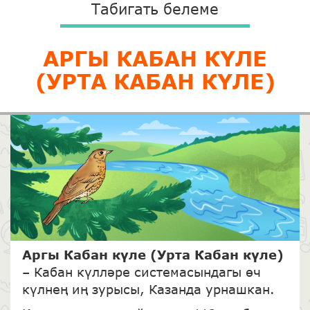
Табигать белеме
АРГЫ КАБАН КҮЛЕ
(УРТА КАБАН КҮЛЕ)
Аргы Кабан к
үле (Урта Кабан күле)
– Кабан күлләре системасындагы өч
күлнең иң зурысы, Казанда урнашкан.