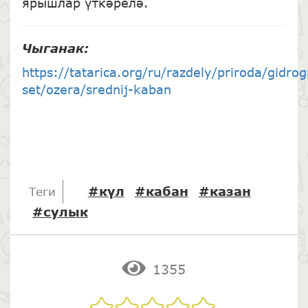
ярышлар үткәрелә.
Чыганак
:
https://tatarica.org/ru/razdely/priroda/gidro
set/ozera/srednij-kaban
#күл
#кабан
#казан
Теги
#сулык
1355