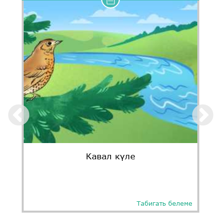
Кавал күле
Табигать белеме