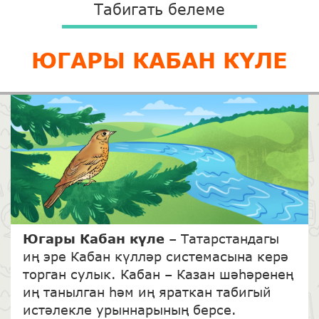
Табигать белеме
ЮГАРЫ КАБАН КҮЛЕ
Югары Кабан к
үле
– Татарстандагы
иң эре Кабан күлләр системасына керә
торган сулык. Кабан – Казан шәһәренең
иң танылган һәм иң яраткан табигый
истәлекле урыннарының берсе.