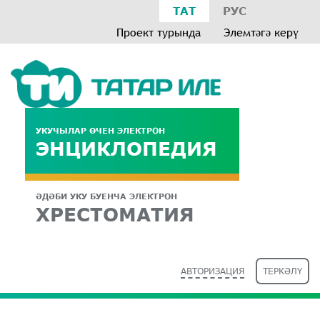
ТАТ
РУС
Проект турында
Элемтәгә керү
УКУЧЫЛАР ӨЧЕН ЭЛЕКТРОН
ЭНЦИКЛОПЕДИЯ
ӘДӘБИ УКУ БУЕНЧА ЭЛЕКТРОН
ХРЕСТОМАТИЯ
АВТОРИЗАЦИЯ
ТЕРКӘЛҮ