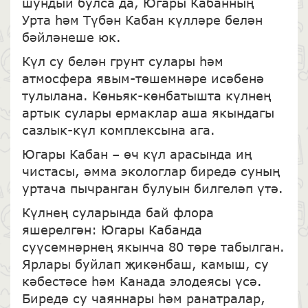
шундый булса да, Югары Кабанның
Урта һәм Түбән Кабан күлләре белән
бәйләнеше юк.
Күл су белән грунт сулары һәм
атмосфера явым-төшемнәре исәбенә
тулылана. Көньяк-көнбатышта күлнең
артык сулары ермаклар аша якындагы
сазлык-күл комплексына ага.
Югары Кабан – өч күл арасында иң
чистасы, әмма экологлар биредә суның
уртача пычранган булуын билгеләп үтә.
Күлнең суларында бай флора
яшерелгән: Югары Кабанда
суүсемнәрнең якынча 80 төре табылган.
Ярлары буйлап җикәнбаш, камыш, су
кәбестәсе һәм Канада элодеясы үсә.
Биредә су чаяннары һәм ранатралар,