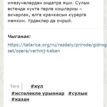
имезүчеләрдән ондатра яши. Сулык
өстендә күктә төрле кошларны –
акчарлак, елга крачкасын күрергә
мөмкин. Үрдәкләр дә очрый.
Чыганак
:
https://tatarica.org/ru/razdely/priroda/gidro
set/ozera/verhnij-kaban
#күл
Теги
#истәлекле урыннар
#сулык
#казан