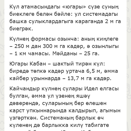
Күл атамасындагы «югары» сүзе суның
биеклеге белән бәйле: ул системадагы
башка сулыклардагыга караганда 2 м га
биегрәк.
Күлнең формасы озынча: аның киңлеге
– 250 м дан 300 м га кадәр, ә озынлыгы
– 1 км чамасы. Мәйданы – 25 га.
Югары Кабан – шактый тирән күл:
биредә төпкә кадәр уртача 6,5 м, әмма
кайбер урыннарда – 13,7 м га кадәр.
Кайчандыр күлнең сулары Идел елгасы
булган, әмма ул үзенең яшәү
дәверендә, суларының бер өлешен
карст упкыннарында калдырып, агымын
үзгәрткән. Системаның барлык өч
күленең дә барлыкка килү табигате