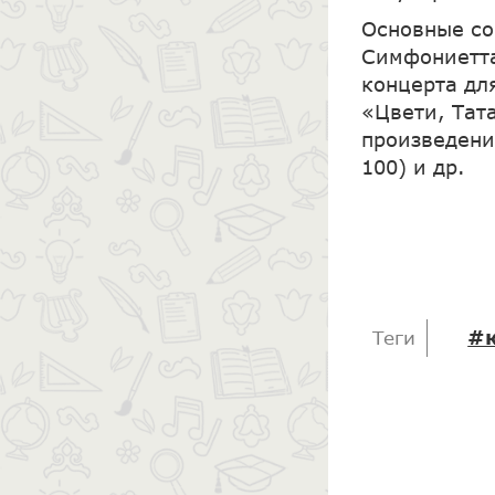
Основные со
Симфониетта
концерта дл
«Цвети, Тат
произведени
100) и др.
#
Теги