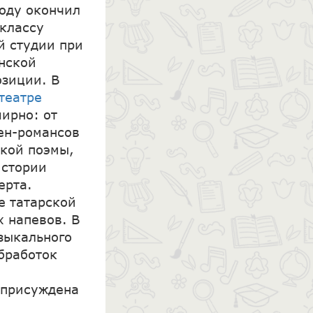
оду окончил
 классу
й студии при
анской
озиции. В
театре
ирно: от
ен-романсов
кой поэмы,
истории
ерта.
е татарской
х напевов. В
зыкального
бработок
 присуждена