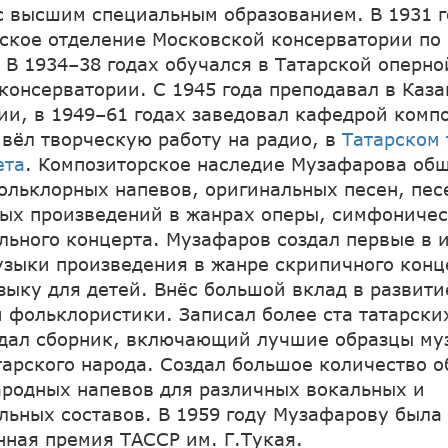
с высшим специальным образованием. В 1931 г
ское отделение Московской консерватории по
 В 1934–38 годах обучался в Татарской оперно
консерватории. С 1945 года преподавал в Каз
ии, в 1949–61 годах заведовал кафедрой комп
 вёл творческую работу на радио, в
Татарском 
ета
. Композиторское наследие Музафарова обш
ольклорных напевов, оригинальных песен, пес
ых произведений в жанрах оперы, симфоничес
льного концерта. Музафаров создал первые в 
узыки произведения в жанре скрипичного конц
зыку для детей. Внёс большой вклад в развити
 фольклористики. Записал более ста татарски
здал сборник, включающий лучшие образцы му
тарского народа. Создал большое количество о
ародных напевов для различных вокальных и
льных составов. В 1959 году Музафарову была
нная премия ТАССР им. Г.Тукая.