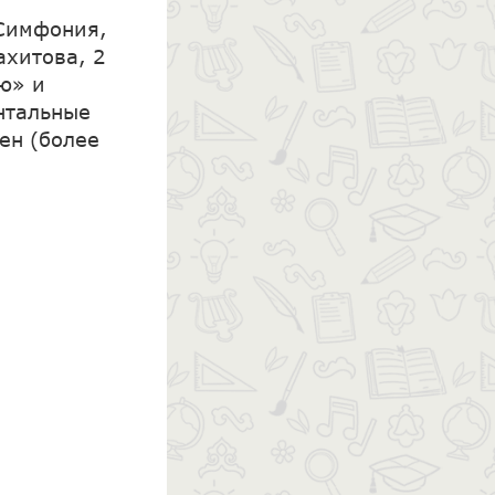
 Симфония,
ахитова, 2
ью» и
нтальные
ен (более