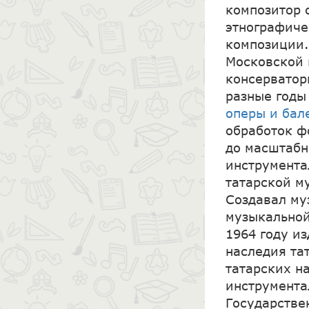
композитор 
этнографиче
композиции.
Московской 
консерватор
разные годы
оперы и бал
обработок ф
до масштабн
инструмента
татарской м
Создавал му
музыкальной
1964 году и
наследия та
татарских н
инструмента
Государстве