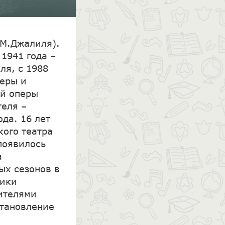
 М.Джалиля).
 1941 года –
ля, с 1988
перы и
ой оперы
теля –
да. 16 лет
кого театра
 появилось
а
ых сезонов в
ники
ителями
становление