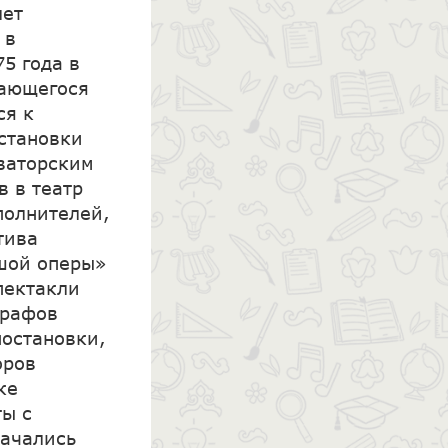
лет
 в
5 года в
дающегося
ся к
становки
ваторским
в в театр
полнителей,
тива
ьшой оперы»
пектакли
графов
постановки,
оров
ке
ты с
начались