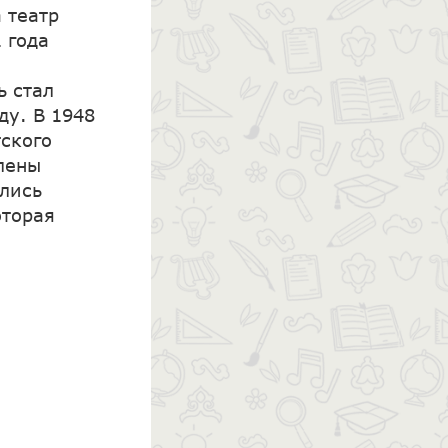
 театр
1 года
ь стал
ду. В 1948
тского
лены
елись
оторая