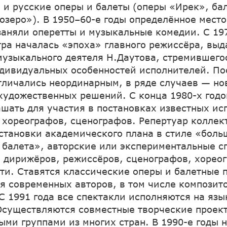
 и русские оперы и балеты (оперы «Ирек», ба
озеро»). В 1950–60-е годы определённое место
заняли оперетты и музыкальные комедии. С 197
тра началась «эпоха» главного режиссёра, вы
музыкального деятеля Н.Даутова, стремившего
дивидуальных особенностей исполнителей. По
тличались неординарным, в ряде случаев — но
художественных решений. С конца 1980-х годо
ашать для участия в постановках известных ис
 хореографов, сценографов. Репертуар коллек
становки академического плана в стиле «бол
 балета», авторские или экспериментальные с
дирижёров, режиссёров, сценографов, хорео
ти. Ставятся классические оперы и балетные 
я современных авторов, в том числе композит
 С 1991 года все спектакли исполняются на язы
Осуществляются совместные творческие проек
ыми группами из многих стран. В 1990-е годы 