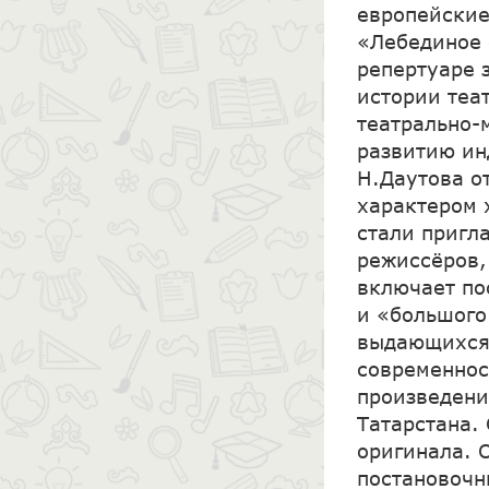
европейские
«Лебединое 
репертуаре 
истории теа
театрально-
развитию ин
Н.Даутова о
характером 
стали пригл
режиссёров,
включает по
и «большого
выдающихся 
современнос
произведени
Татарстана.
оригинала. 
постановочн