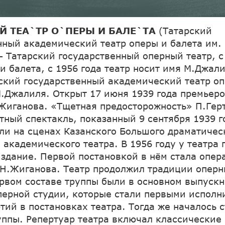
Й ТЕА`ТР О`ПЕРЫ И БАЛЕ`ТА
(Татарский
нный академический театр оперы и балета им.
– Татарский государственный оперный театр, с
и балета, с 1956 года театр носит имя М.Джали
рский государственный академический театр о
М.Джалиля. Открыт 17 июня 1939 года премьер
Жиганова. «Тщетная предосторожность» П.Гер
тный спектакль, показанный 9 сентября 1939 го
ли на сценах Казанского Большого драматичес
 академического театра. В 1956 году у театра
 здание. Первой постановкой в нём стала опер
Н.Жиганова. Театр продолжил традиции оперн
ервом составе труппы были в основном выпуск
перной студии, которые стали первыми исполн
тий в постановках театра. Тогда же началось 
уппы. Репертуар театра включал классические