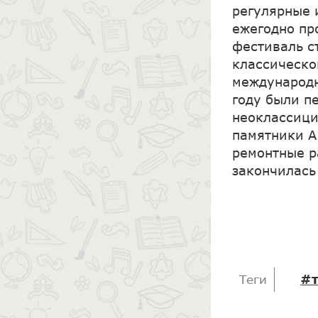
регулярные 
ежегодно пр
фестиваль с
классическог
международн
году были п
неоклассици
памятники А
ремонтные р
закончилась 
#т
Теги