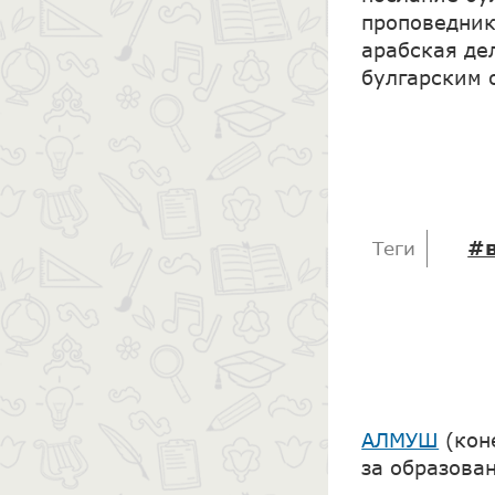
проповедни
арабская де
булгарским 
#в
Теги
АЛМУШ
(кон
за образова