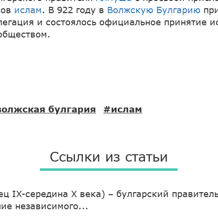
ков
ислам
. В 922 году в
Волжскую Булгарию
пр
легация и состоялось официальное принятие и
обществом.
олжская булгария
#ислам
Ссылки из статьи
ец IX-середина X века) – булгарский правитель
ние независимого...