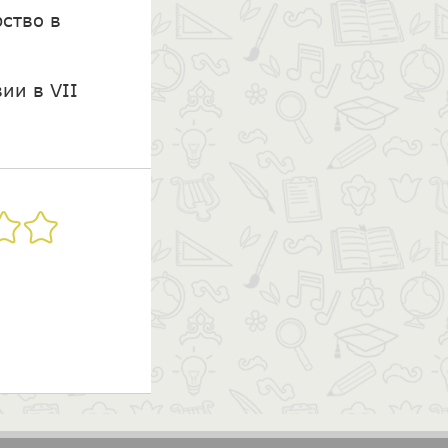
ство в
ии в VII