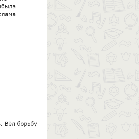
ибыла
слама
. Вёл борьбу