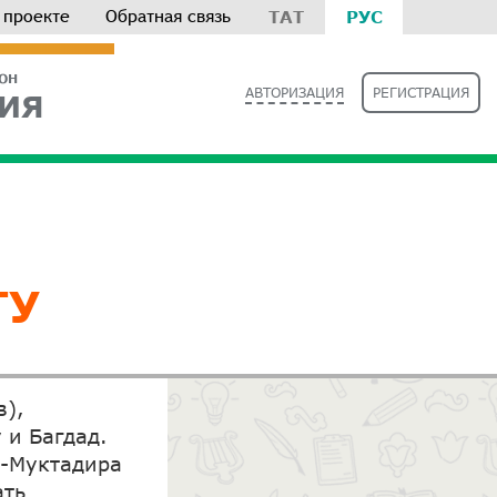
 проекте
Обратная связь
ТАТ
РУС
РОН
АВТОРИЗАЦИЯ
РЕГИСТРАЦИЯ
ИЯ
ТУ
в),
 и Багдад.
ь-Муктадира
ать