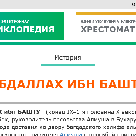
О
 ЭЛЕКТРОННАЯ
ӘДӘБИ УКУ БУЕНЧА ЭЛЕКТ
ИКЛОПЕДИЯ
ХРЕСТОМАТ
История
БДАЛЛАХ ИБН БАШ
 ибн БАШТУ`
(конец IX–1-я половина X веко
бек, руководитель посольства Алмуша в Бухару
года доставил ко двору багдадского халифа ал
лгарского правителя
Алмуша
с просьбой присл