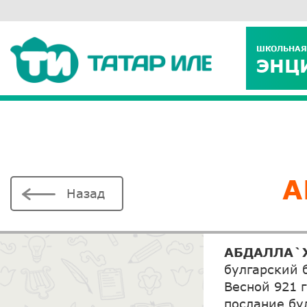
ШКОЛЬНАЯ
ЭНЦ
А
Назад
АБДАЛЛА`Х
булгарский 
Весной 921 
послание бу