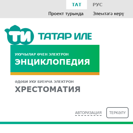
ТАТ
РУС
Проект турында
Элемтәгә керү
УКУЧЫЛАР ӨЧЕН ЭЛЕКТРОН
ЭНЦИКЛОПЕДИЯ
ӘДӘБИ УКУ БУЕНЧА ЭЛЕКТРОН
ХРЕСТОМАТИЯ
АВТОРИЗАЦИЯ
ТЕРКӘЛҮ