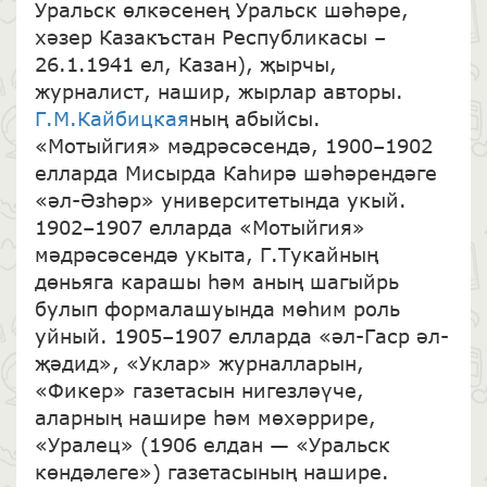
Уральск өлкәсенең Уральск шәһәре,
хәзер Казакъстан Республикасы –
26.1.1941 ел, Казан), җырчы,
журналист, нашир, жырлар авторы.
Г.М.Кайбицкая
ның абыйсы.
«Мотыйгия» мәдрәсәсендә, 1900–1902
елларда Мисырда Каһирә шәһәрендәге
«әл-Әзһәр» университетында укый.
1902–1907 елларда «Мотыйгия»
мәдрәсәсендә укыта, Г.Тукайның
дөньяга карашы һәм аның шагыйрь
булып формалашуында мөһим роль
уйный. 1905–1907 елларда «әл-Гаср әл-
җәдид», «Уклар» журналларын,
«Фикер» газетасын нигезләүче,
аларның нашире һәм мөхәррире,
«Уралец» (1906 елдан — «Уральск
көндәлеге») газетасының нашире.