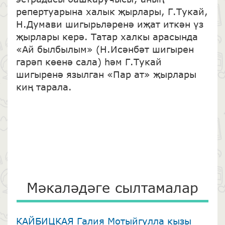
репертуарына халык җырлары, Г.Тукай,
Н.Думави шигырьләренә иҗат иткән үз
җырлары керә. Татар халкы арасында
«Ай былбылым» (Н.Исәнбәт шигырен
гарәп көенә сала) һәм Г.Тукай
шигыренә язылган «Пар ат» җырлары
киң тарала.
Мәкаләдәге сылтамалар
КАЙБИЦКАЯ Галия Мотыйгулла кызы