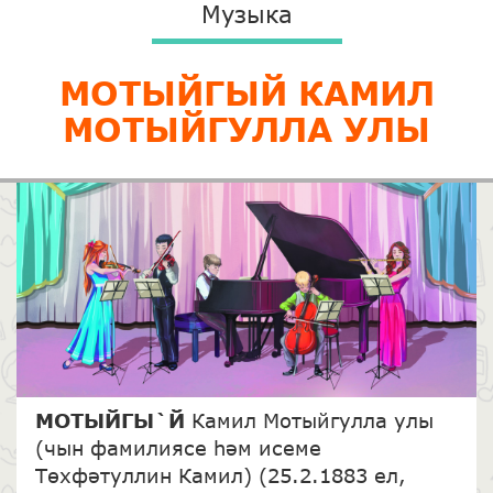
Музыка
МОТЫЙГЫЙ КАМИЛ
МОТЫЙГУЛЛА УЛЫ
МОТЫЙГЫ`Й
Камил Мотыйгулла улы
(чын фамилиясе һәм исеме
Төхфәтуллин Камил) (25.2.1883 ел,