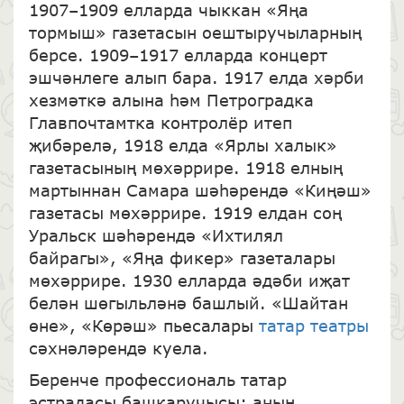
1907–1909 елларда чыккан «Яңа
тормыш» газетасын оештыручыларның
берсе. 1909–1917 елларда концерт
эшчәнлеге алып бара. 1917 елда хәрби
хезмәткә алына һәм Петроградка
Главпочтамтка контролёр итеп
җибәрелә, 1918 елда «Ярлы халык»
газетасының мөхәррире. 1918 елның
мартыннан Самара шәһәрендә «Киңәш»
газетасы мөхәррире. 1919 елдан соң
Уральск шәһәрендә «Ихтилял
байрагы», «Яңа фикер» газеталары
мөхәррире. 1930 елларда әдәби иҗат
белән шөгыльләнә башлый. «Шайтан
өне», «Көрәш» пьесалары
татар театры
сәхнәләрендә куела.
Беренче профессиональ татар
эстрадасы башкаручысы; аның