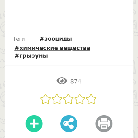
#зооциды
Теги
#химические вещества
#грызуны
874