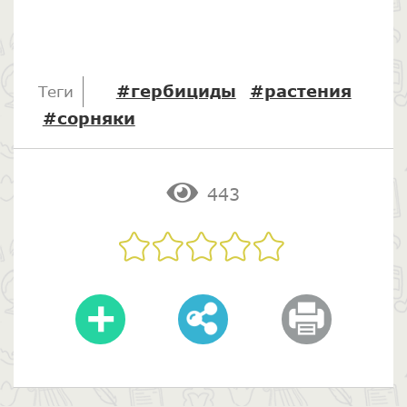
#гербициды
#растения
Теги
#сорняки
443