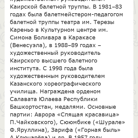
Каирской балетной труппы. В 1981–83
годах была балетмейстером-педагогом
балетной труппы театра им. Терезы
Кареньо в Культурном центре им.
Симона Боливара в Каракасе
(Венесуэла), в 1988–89 годах –
художественный руководитель
Каирского высшего балетного
института. С 1998 года была
художественным руководителем
Казанского хореографического
училища. Награждена орденом
Салавата Юлаева Республики
Башкортостан, медалями. Основные
партии: Аврора «Спящая красавица»
П.Чайковского), Сююмбике («Шурале»
Ф.Яруллина), Зарифа («Горная быль»
А.Ключарёва) и др. В 1957 году