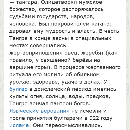
— тангара. Олицетворял мужское
божество, которое распоряжалось
судьбами государств, народов,
человека. Был покровителем кагана;
даровал ему мудрость и власть. В честь
Тенгре в конце весны в специальных
местах совершались
жертвоприношения овец, жеребят (как
правило, у священной берёзы на
вершине горы). В процессе жертвенного
ритуала его молили об обильном
урожае, здоровье, удаче в делах. У
булгар
в доисламский период имелись
культы огня, солнца, воды, предков,
Тенгре венчал пантеон богов.
Языческие верования
не исчезли и
после принятия булгарами в 922 году
ислама
. Они переосмысливались,