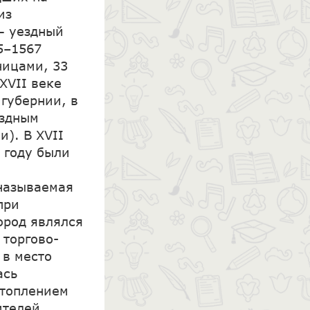
из
— уездный
5–1567
ницами, 33
XVII веке
 губернии, в
ездным
и). В XVII
 году были
 называемая
при
ород являлся
 торгово-
 в место
ась
атоплением
ителей