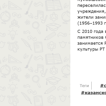
переселилас
учреждения,
жители зани
(1956–1993 
С 2010 года
памятников 
занимается 
культуры Р
#
Теги
#казанско