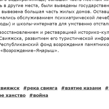
ь в другие места, были выведены государстве
 вывезена большая часть жилых домов. Остав
мались обслуживанием психиатрической лече
годы) и школы-интерната для умственно отстал
 восстановлением и реставрацией историко-ку
Свияжска, развитием его туристической инфр
Республиканский фонд возрождения памятнико
Т «Возрождение–Яңарыш».
свияжск
#река свияга
#взятие казани
#
е ханство
#война