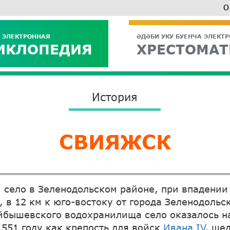
О
 ЭЛЕКТРОННАЯ
ӘДӘБИ УКУ БУЕНЧА ЭЛЕКТ
ИКЛОПЕДИЯ
ХРЕСТОМАТ
История
СВИЯЖСК
,
село в Зеленодольском районе, при впадении
, в 12 км к юго-востоку от города Зеленодольс
йбышевского водохранилища село оказалось на
1551 году как крепость для войск
Ивана IV
, ше