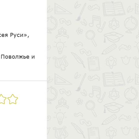
сея Руси»,
 Поволжье и