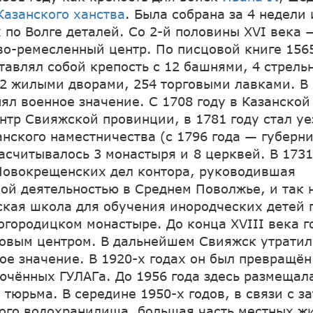
Казанского ханства
. Была собрана за 4 недели 
 по Волге деталей. Со 2-й половины XVI века 
ово-ремесленный центр. По писцовой книге 156
ставлял собой крепость с 12 башнями, 4 стрель
2 жилыми дворами, 254 торговыми лавками. В 
ял военное значение. С 1708 году в Казанской
ентр Свияжской провинции, в 1781 году стал у
нского наместничества (с 1796 года — губерни
насчитывалось 3 монастыря и 8 церквей. В 1731
овокрещенских дел контора, руководившая
ой деятельностью в Среднем Поволжье, и так
кая школа для обучения инородческих детей 
огородицком монастыре. До конца XVIII века г
овым центром. В дальнейшем Свияжск утратил
е значение. В 1920-х годах он был превращён
ючённых ГУЛАГа. До 1956 года здесь размещал
 тюрьма. В середине 1950-х годов, в связи с з
го водохранилища, большая часть местных ж