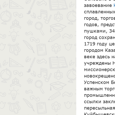
завоевание
сплавленных
город, торг
годов, пред
пушками, 34
город сохран
1719 году ц
городом Каза
веке здесь 
учреждены Н
миссионерск
новокрещенс
Успенском Б
важным торг
промышленно
ссылки закл
пересыльная
Куйбышевско