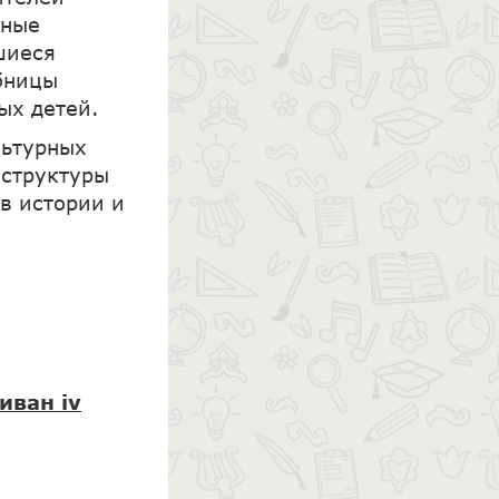
нные
шиеся
бницы
ых детей.
льтурных
аструктуры
в истории и
иван iv