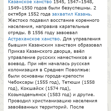
Казанское ханство
1545, 1547–1548,
1549–1550 годов были безуспешны. 2
октября 1552 года
захватил Казань
.
Жестоко подавил восстание коренного
населения, направив карательные
отряды. В 1556 году завоевал
Астраханское ханство
. Для управления
бывшим Казанским ханством образовал
Приказ Казанского дворца, ввёл
управление русских наместников и
воевод. При нём началась русская
колонизация в Среднем Поволжье:
были основаны города-крепости
Чебоксары (1555 год), Тетюши (1558
год), Кокшайск (1574 год),
Козьмодемьянск (1583 год) и другие.
Проводил христианизацию населения
завоёванных территорий. После