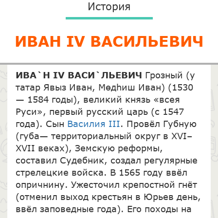
История
ИВАН IV ВАСИЛЬЕВИЧ
ИВА`Н IV ВАСИ`ЛЬЕВИЧ
Грозный (у
татар Явыз Иван, Мөдһиш Иван) (1530
— 1584 годы), великий князь «всея
Руси», первый русский царь (с 1547
года). Сын
Василия III
. Провёл Губную
(губа— территориальный округ в XVI–
XVII веках), Земскую реформы,
составил Судебник, создал регулярные
стрелецкие войска. В 1565 году ввёл
опричнину. Ужесточил крепостной гнёт
(отменил выход крестьян в Юрьев день,
ввёл заповедные года). Его походы на