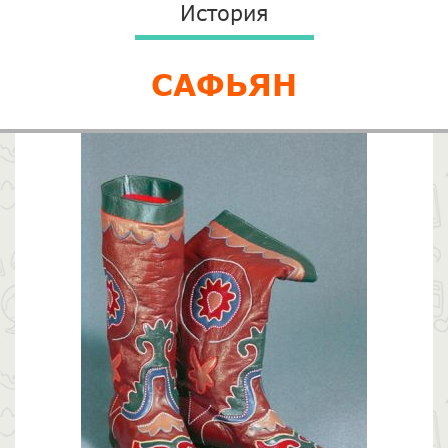
История
САФЬЯН