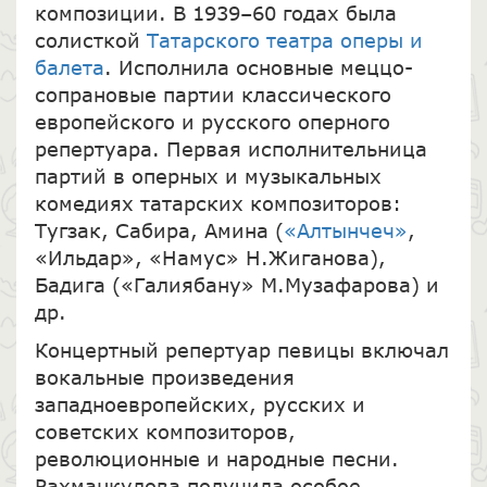
композиции. В 1939–60 годах была
солисткой
Татарского театра оперы и
балета
. Исполнила основные меццо-
сопрановые партии классического
европейского и русского оперного
репертуара. Первая исполнительница
партий в оперных и музыкальных
комедиях татарских композиторов:
Тугзак, Сабира, Амина (
«Алтынчеч»
,
«Ильдар», «Намус» Н.Жиганова),
Бадига («Галиябану» М.Музафарова) и
др.
Концертный репертуар певицы включал
вокальные произведения
западноевропейских, русских и
советских композиторов,
революционные и народные песни.
Рахманкулова получила особое