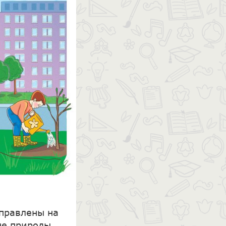
аправлены на
не природы