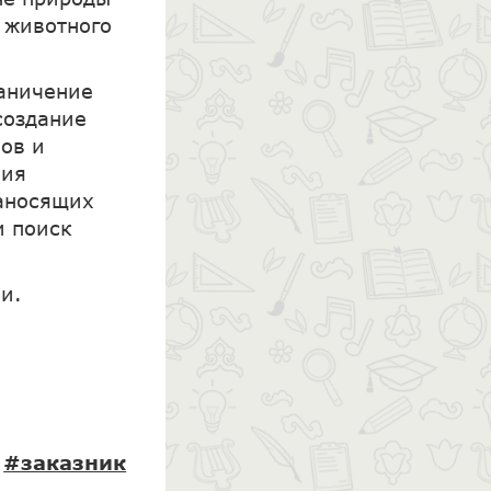
и животного
аничение
создание
ов и
ния
наносящих
и поиск
и.
#заказник