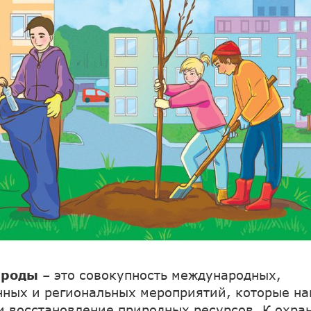
ироды
– это совокупность международных,
нных и региональных мероприятий, которые н
и восстановление природных ресурсов. К охра