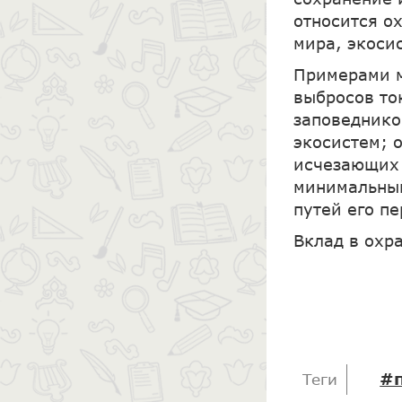
относится о
мира, экосис
Примерами м
выбросов то
заповеднико
экосистем; 
исчезающих 
минимальный
путей его п
Вклад в охр
#
Теги