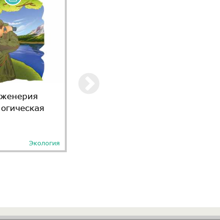
женерия
Заповедник
логическая
Экология
Экология