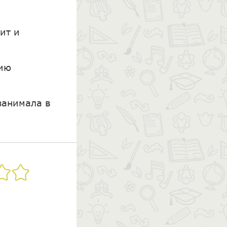
ит и
нию
занимала в