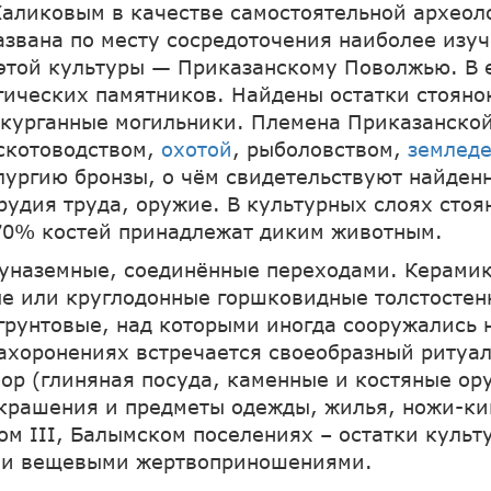
 Халиковым в качестве самостоятельной археол
азвана по месту сосредоточения наиболее изу
этой культуры — Приказанскому Поволжью. В е
гических памятников. Найдены остатки стояно
 курганные могильники. Племена Приказанско
скотоводством,
охотой
, рыболовством,
землед
лургию бронзы, о чём свидетельствуют найден
рудия труда, оружие. В культурных слоях стоя
70% костей принадлежат диким животным.
наземные, соединённые переходами. Керамик
е или круглодонные горшковидные толстостен
грунтовые, над которыми иногда сооружались
захоронениях встречается своеобразный ритуа
ор (глиняная посуда, каменные и костяные ору
крашения и предметы одежды, жилья, ножи-ки
м III, Балымском поселениях – остатки культ
 и вещевыми жертвоприношениями.