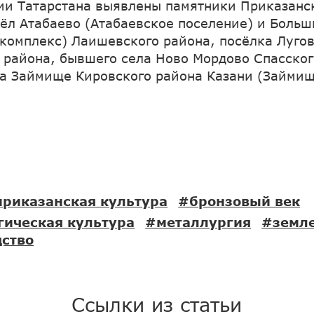
ии Татарстана выявлены памятники Приказанс
сёл Атабаево (Атабаевское поселение) и Боль
комплекс) Лаишевского района, посёлка Луго
 района, бывшего села Ново Мордово Спасског
а Займище Кировского района Казани (Займи
риказанская культура
#бронзовый век
гическая культура
#металлургия
#земл
дство
Ссылки из статьи