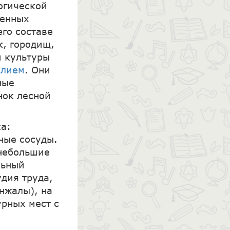
огической
ченных
го составе
к, городищ,
й культуры
елием
. Они
ные
нок лесной
а:
ные сосуды.
 небольшие
льный
дия труда,
нжалы), на
урных мест с