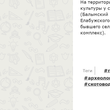
На территор
культуры у 
(Балымский 
Елабужского
бывшего сел
комплекс).
#п
Теги
#археоло
#скотово