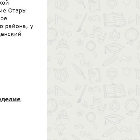
кой
шие Отары
вое
о района, у
щенский
еделие