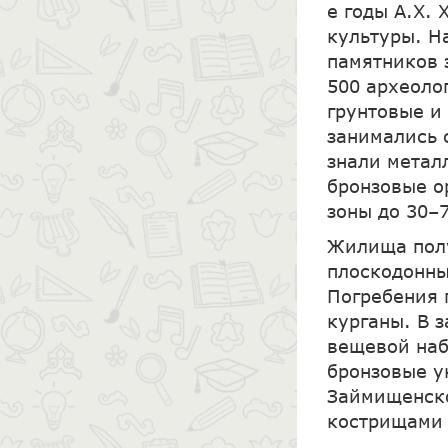
е годы А.Х.
культуры. Н
памятников 
500 археоло
грунтовые и
занимались 
знали метал
бронзовые о
зоны до 30–
Жилища полу
плоскодонны
Погребения 
курганы. В 
вещевой наб
бронзовые у
Займищенско
кострищами