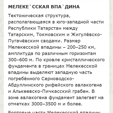
МЕЛЕКЕ`ССКАЯ ВПА`ДИНА
Тектоническая структура,
располагающаяся в юго-западной части
Республики Татарстан между
Татарским, Токмовским и Жигулёвско-
Пугачёвским сводами. Размер
Мелекесской впадины – 200–250 км,
амплитуда по различным горизонтам
300–600 м. По кровле кристаллического
фундамента в границах Мелекесской
впадины выделяют западную часть
погребённого Серноводско-
Абдуллинского рифейского авлакогена
и Алькеевско-Пичкасский грабен. В
зоне авлакогена фундамент залегает на
отметках 3000–3500 м и более.
Бортовые части Мелекесской впадины