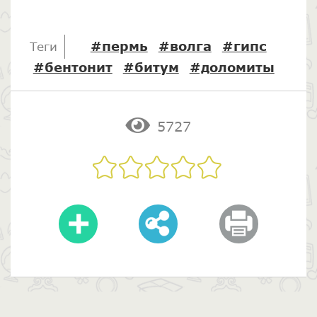
#пермь
#волга
#гипс
Теги
#бентонит
#битум
#доломиты
5727