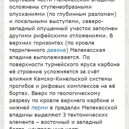
осложнены ступенеобразными
опусканиями (по глубинным разломам)
и локальными выступами, северо-
западный опущенный участок заполнен
другими рифейскими отложениями. В
верхних горизонтах (по кровле
терригенного
девона
) Мелекесская
впадина выполаживается. По
поверхности турнейского яруса карбона
её строение усложняется за счёт
влияния Камско-Кинельской системы
прогибов и рифовых комплексов на её
бортах. Вверх по геологическому
разрезу по кровле верхнего карбона и
нижней
перми
в пределах Мелекесской
впадины выделяют 3 тектонических
элемента – восточный и западный
борта, центральную часть,