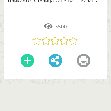
Прикамье. Столица ханства — Казань...
5500