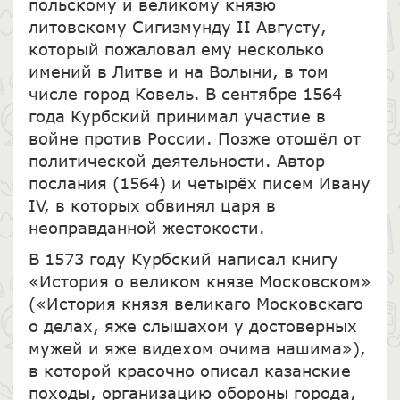
польскому и великому князю
литовскому Сигизмунду II Августу,
который пожаловал ему несколько
имений в Литве и на Волыни, в том
числе город Ковель. В сентябре 1564
года Курбский принимал участие в
войне против России. Позже отошёл от
политической деятельности. Автор
послания (1564) и четырёх писем Ивану
IV, в которых обвинял царя в
неоправданной жестокости.
В 1573 году Курбский написал книгу
«История о великом князе Московском»
(«История князя великаго Московскаго
о делах, яже слышахом у достоверных
мужей и яже видехом очима нашима»),
в которой красочно описал казанские
походы, организацию обороны города,