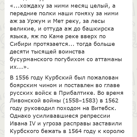
«...хождаху за ними месяц целый, а
передние полки наши гоняху за ними
аж за Уржум и Мет реку, за лесы
великие, и оттуда аж до башкирска
языка, яж по Каме реке вверх по
Сибири протязается... тогда больше
десяти тысящей воинства
бусурманского погубихом со аттаманы
их...».
В 1556 году Курбский был пожалован
боярским чином и поставлен во главе
русских войск в Прибалтике. Во время
Ливонской войны (1558–1583) в 1562
году руководил походом на Витебск.
Однако усиливавшиеся репрессии
Ивана IV и угроза расправы заставили
Курбского бежать в 1564 году к королю