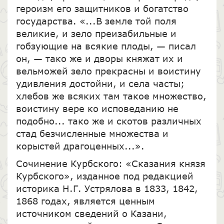
героизм его защитников и богатство
государства. «...В земле той поля
великие, и зело преизабильные и
гобзующие на всякие плоды, — писал
он, — тако же и дворы княжат их и
вельможей зело прекрасны и воистину
удивления достойни, и села часты;
хлебов же всяких там такое множество,
воистину вере ко исповеданию не
подобно... тако же и скотов различных
стад безчисленные множества и
корыстей драгоценных...».
Сочинение Курбского: «Сказания князя
Курбского», изданное под редакцией
историка Н.Г. Устрялова в 1833, 1842,
1868 годах, является ценным
источником сведений о Казани,