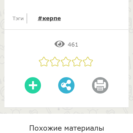
#керпе
Тэги
461
Похожие материалы