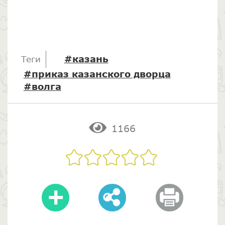
#казань
Теги
#приказ казанского дворца
#волга
1166