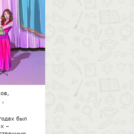
вов,
 ,
годах был
ах –
ественным