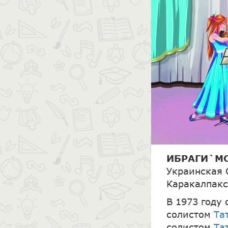
ИБРАГИ`М
Украинская 
Каракалпакс
В 1973 году
солистом
Та
солистом
Та