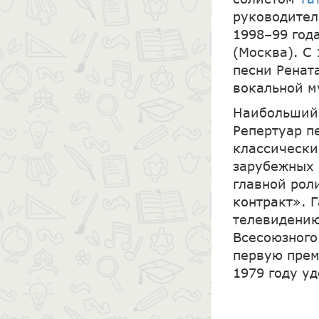
руководител
1998–99 год
(Москва). С
песни Ренат
вокальной м
Наибольший 
Репертуар п
классически
зарубежных 
главной рол
контракт». 
телевидению
Всесоюзного 
первую прем
1979 году у