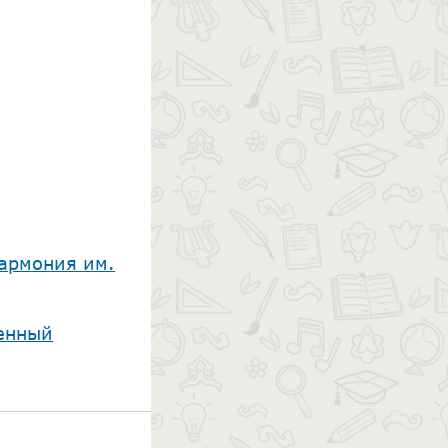
армония им.
енный