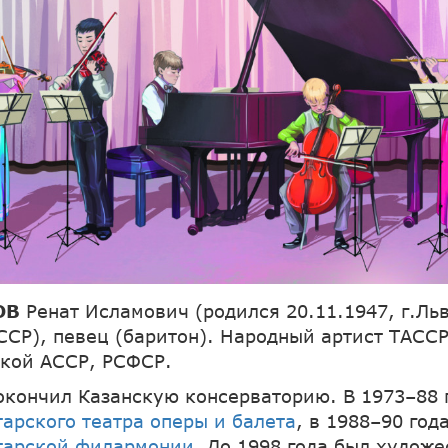
ОВ
Ренат Исламович (родился 20.11.1947, г.Ль
ССР), певец (баритон). Народный артист ТАССР
кой АССР, РСФСР.
 окончил Казанскую консерваторию. В 1973–88 
тарского театра оперы и балета
, в 1988–90 год
тарской филармонии
. До 1998 года был худож