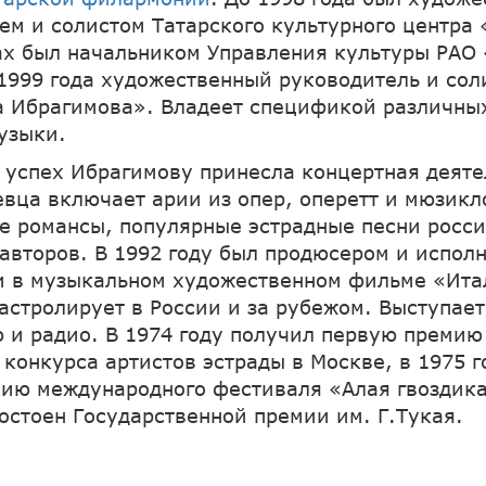
ем и солистом Татарского культурного центра
ах был начальником Управления культуры РАО
 1999 года художественный руководитель и сол
а Ибрагимова». Владеет спецификой различны
узыки.
успех Ибрагимову принесла концертная деяте
евца включает арии из опер, оперетт и мюзикл
е романсы, популярные эстрадные песни росс
авторов. В 1992 году был продюсером и испол
и в музыкальном художественном фильме «Ита
Гастролирует в России и за рубежом. Выступает
 и радио. В 1974 году получил первую премию 
конкурса артистов эстрады в Москве, в 1975 г
ию международного фестиваля «Алая гвоздика
достоен Государственной премии им. Г.Тукая.