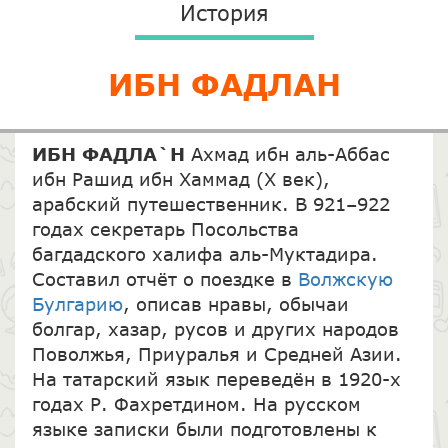
История
ИБН ФАДЛАН
ИБН ФАДЛА`Н
Ахмад ибн аль-Аббас
ибн Рашид ибн Хаммад (X век),
арабский путешественник. В 921–922
годах секретарь Посольства
багдадского халифа аль-Муктадира.
Составил отчёт о поездке в
Волжскую
Булгарию
, описав нравы, обычаи
болгар, хазар, русов и других народов
Поволжья, Приуралья и Средней Азии.
На татарский язык переведён в 1920-х
годах Р. Фахретдином. На русском
языке записки были подготовлены к