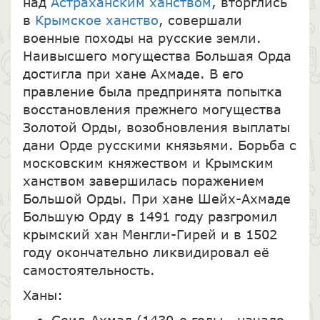
над
Астраханским ханством
, вторглись
в
Крымское ханство
, совершали
военные походы на русские земли.
Наивысшего могущества Большая Орда
достигла при хане Ахмаде. В его
правление была предпринята попытка
восстановления прежнего могущества
Золотой Орды, возобновления выплаты
дани Орде русскими князьями. Борьба с
московским княжеством и Крымским
ханством завершилась поражением
Большой Орды. При хане Шейх-Ахмаде
Большую Орду в 1491 году разгромил
крымский хан Менгли-Гирей и в 1502
году окончательно ликвидировал её
самостоятельность.
Ханы:
Сеид-Ахмад (1430-е годы - начало