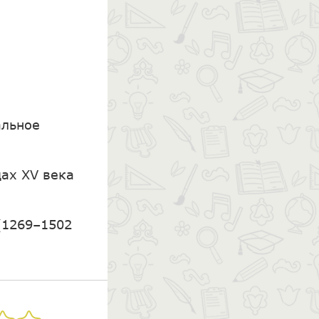
альное
дах XV века
(1269–1502