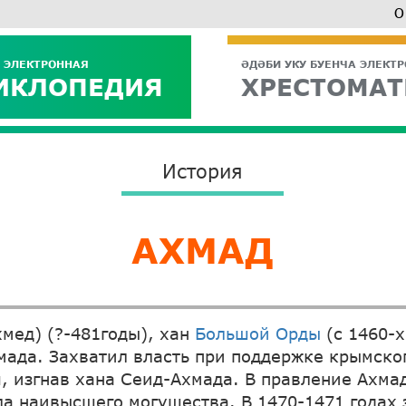
О
 ЭЛЕКТРОННАЯ
ӘДӘБИ УКУ БУЕНЧА ЭЛЕКТ
ИКЛОПЕДИЯ
ХРЕСТОМАТ
История
АХМАД
хмед) (?-481годы), хан
Большой Орды
(с 1460-х
ада. Захватил власть при поддержке крымско
, изгнав хана Сеид-Ахмада. В правление Ахма
ла наивысшего могущества. В 1470-1471 годах