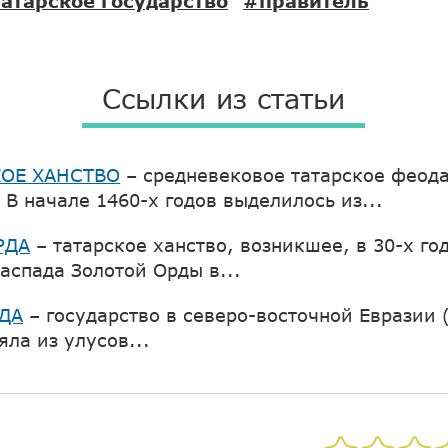
атарское государство
#правитель
Ссылки из статьи
ОЕ ХАНСТВО
– средневековое татарское феод
 В начале 1460-х годов выделилось из...
РДА
– татарское ханство, возникшее, в 30-х го
аспада Золотой Орды в...
ДА
– государство в северо-восточной Евразии 
яла из улусов...