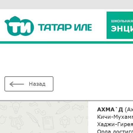
ШКОЛЬНАЯ
ЭНЦ
Назад
АХМА`Д
(А
Кичи-Мухамм
Хаджи-Гирея
Орда достиг