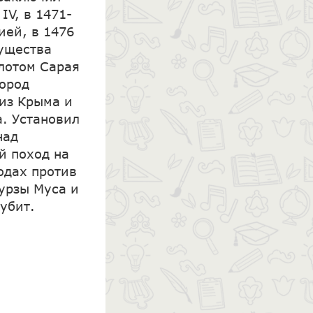
IV, в 1471-
ией, в 1476
гущества
флотом Сарая
город
 из Крыма и
а. Установил
над
й поход на
одах против
урзы Муса и
 убит.