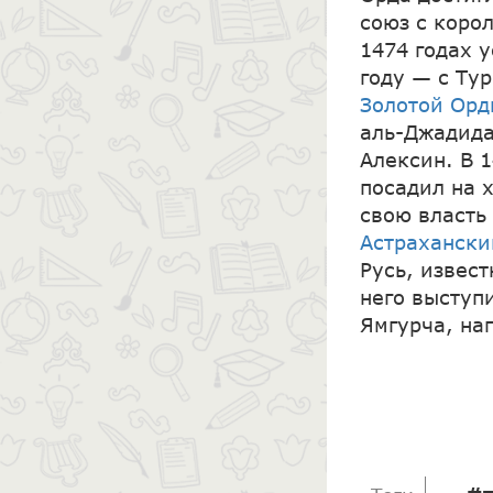
союз с коро
1474 годах 
году — с Ту
Золотой Ор
аль-Джадида
Алексин. В 
посадил на 
свою власть
Астрахански
Русь, извес
него выступ
Ямгурча, нап