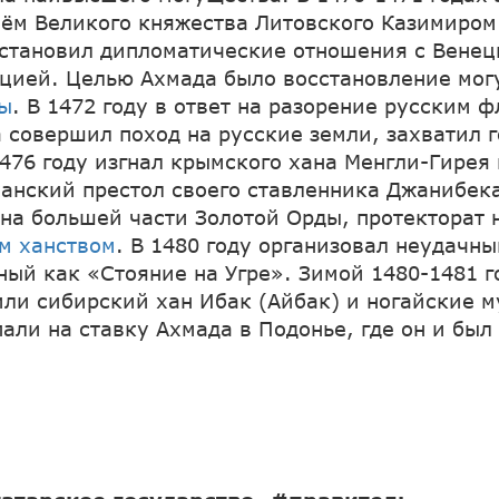
лём Великого княжества Литовского Казимиром 
установил дипломатические отношения с Венец
рцией. Целью Ахмада было восстановление мо
ды
. В 1472 году в ответ на разорение русским 
 совершил поход на русские земли, захватил 
1476 году изгнал крымского хана Менгли-Гирея
ханский престол своего ставленника Джанибек
 на большей части Золотой Орды, протекторат 
м ханством
. В 1480 году организовал неудачны
тный как «Стояние на Угре». Зимой 1480-1481 г
или сибирский хан Ибак (Айбак) и ногайские м
али на ставку Ахмада в Подонье, где он и был