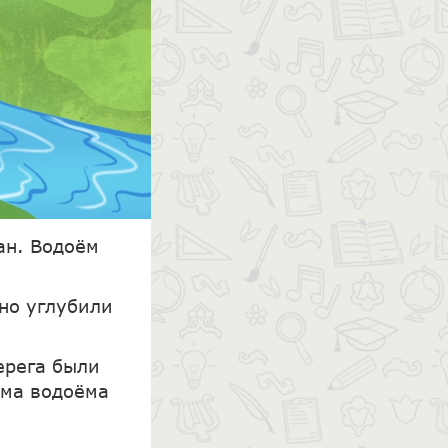
ан. Водоём
дно углубили
ерега были
рма водоёма