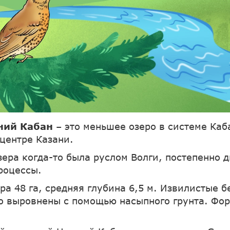
ний Кабан
– это меньшее озеро в системе Каб
 центре Казани.
зера когда-то была руслом Волги, постепенно 
роцессы.
ра 48 га, средняя глубина 6,5 м. Извилистые б
о выровнены с помощью насыпного грунта. Фо
.