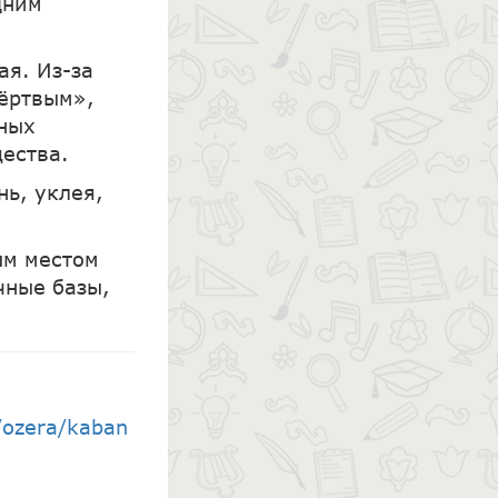
дним
ая. Из-за
мёртвым»,
ьных
ества.
нь, уклея,
ым местом
чные базы,
t/ozera/kaban