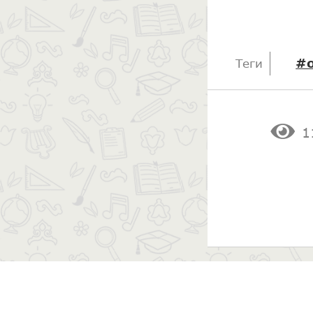
#
Теги
1