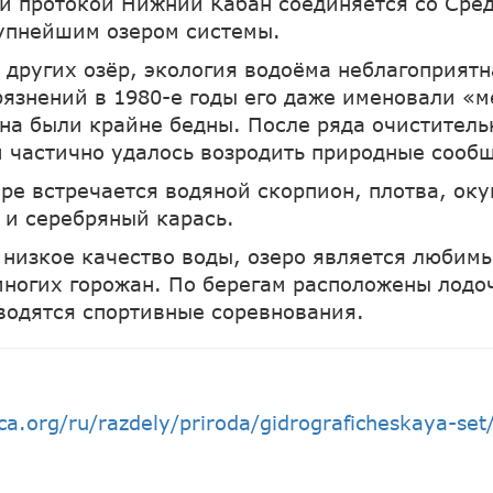
й протокой Нижний Кабан соединяется со Сре
упнейшим озером системы.
 других озёр, экология водоёма неблагоприятн
рязнений в 1980-е годы его даже именовали «
на были крайне бедны. После ряда очистител
 частично удалось возродить природные сообщ
ре встречается водяной скорпион, плотва, оку
 и серебряный карась.
 низкое качество воды, озеро является любим
многих горожан. По берегам расположены лодо
водятся спортивные соревнования.
ica.org/ru/razdely/priroda/gidrograficheskaya-se