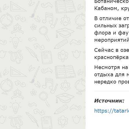
Ботаническо
Кабаном, кр
В отличие от
сильных заг
флора и фау
мероприятий
Сейчас в озе
краснопёрка
Несмотря на
отдыха для 
нередко про
Источник:
https://tatar