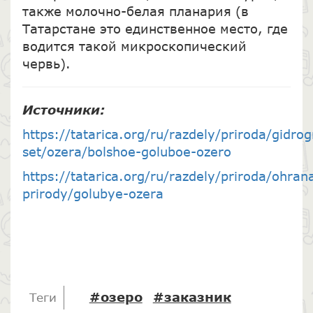
также молочно-белая планария (в
Татарстане это единственное место, где
водится такой микроскопический
червь).
Источники:
https://tatarica.org/ru/razdely/priroda/gidro
set/ozera/bolshoe-goluboe-ozero
https://tatarica.org/ru/razdely/priroda/ohran
prirody/golubye-ozera
#озеро
#заказник
Теги