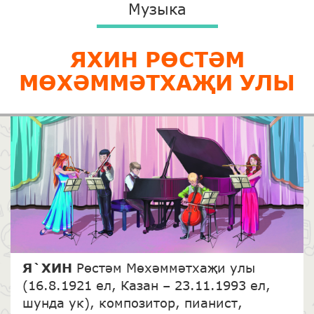
Музыка
ЯХИН РӨСТӘМ
МӨХӘММӘТХАҖИ УЛЫ
Я`ХИН
Рөстәм Мөхәммәтхаҗи улы
(16.8.1921 ел, Казан – 23.11.1993 ел,
шунда ук), композитор, пианист,