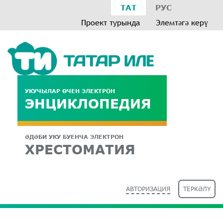
ТАТ
РУС
Проект турында
Элемтәгә керү
УКУЧЫЛАР ӨЧЕН ЭЛЕКТРОН
ЭНЦИКЛОПЕДИЯ
ӘДӘБИ УКУ БУЕНЧА ЭЛЕКТРОН
ХРЕСТОМАТИЯ
АВТОРИЗАЦИЯ
ТЕРКӘЛҮ