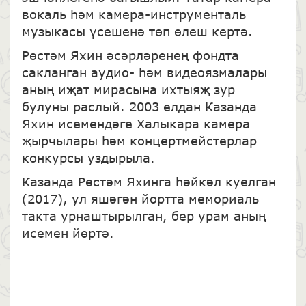
вокаль һәм камера-инструменталь
музыкасы үсешенә төп өлеш кертә.
Рөстәм Яхин әсәрләренең фондта
сакланган аудио- һәм видеоязмалары
аның иҗат мирасына ихтыяҗ зур
булуны раслый. 2003 елдан Казанда
Яхин исемендәге Халыкара камера
җырчылары һәм концертмейстерлар
конкурсы уздырыла.
Казанда Рөстәм Яхинга һәйкәл куелган
(2017), ул яшәгән йортта мемориаль
такта урнаштырылган, бер урам аның
исемен йөртә.