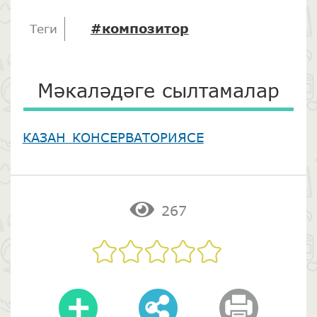
#композитор
Теги
Мәкаләдәге сылтамалар
КАЗАН КОНСЕРВАТОРИЯСЕ
267