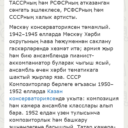
ТАССРның һәм РСФСРның атказанган
сәнгать эшлеклесе, РСФСРның һәм
СССРның халык артисты.
Мәскәү консерваториясен тәмамлый.
1942–1945 елларда Мәскәү Хәрби
округының Һава һөҗүменнән саклану
гаскәрләрендә хезмәт итә; армия җыр
һәм бию ансамблендә пианист-
аккомпаниатор буларак чыгыш ясый,
ансамбль өчен хәрби тематикага
шактый җырлар яза. СССР
Композиторлар берлеге әгъзасы 1950–
1952 елларда
Казан
консерваториясе
ндә укыта: композиция
һәм камера ансамбле класслары алып
бара. 1952 елдан үзен тулысынча
композиторлык һәм башкару
эшчәнлегенә багышлый. Татар камера-