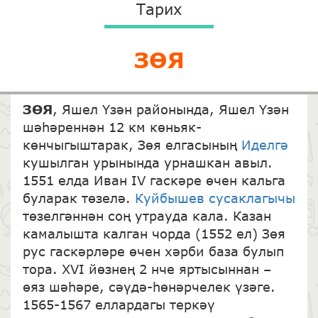
Тарих
ЗӨЯ
ЗӨЯ
, Яшел Үзән районында, Яшел Үзән
шәһәреннән 12 км көньяк-
көнчыгыштарак, Зөя елгасының
Иделгә
кушылган урынында урнашкан авыл.
1551 елда Иван IV гаскәре өчен кальга
буларак төзелә.
Куйбышев сусаклагычы
төзелгәннән соң утрауда кала. Казан
камалышта калган чорда (1552 ел) Зөя
рус гаскәрләре өчен хәрби база булып
тора. XVI йөзнең 2 нче яртысыннан –
өяз шәһәре, сәүдә-һөнәрчелек үзәге.
1565-1567 еллардагы теркәү