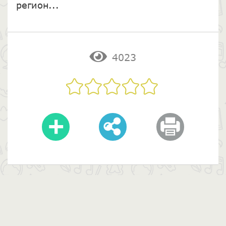
регион...
4023