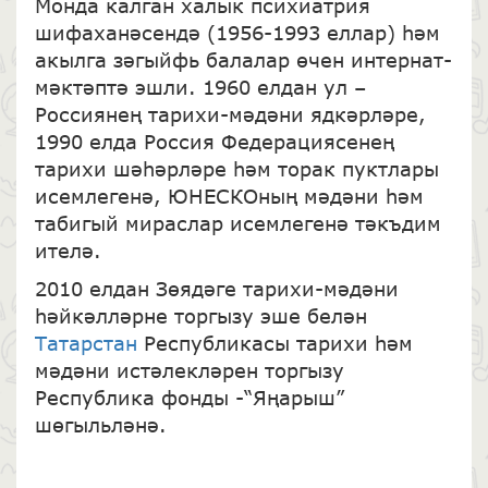
Монда калган халык психиатрия
шифаханәсендә (1956-1993 еллар) һәм
акылга зәгыйфь балалар өчен интернат-
мәктәптә эшли. 1960 елдан ул –
Россиянең тарихи-мәдәни ядкәрләре,
1990 елда Россия Федерациясенең
тарихи шәһәрләре һәм торак пуктлары
исемлегенә, ЮНЕСКОның мәдәни һәм
табигый мираслар исемлегенә тәкъдим
ителә.
2010 елдан Зөядәге тарихи-мәдәни
һәйкәлләрне торгызу эше белән
Татарстан
Республикасы тарихи һәм
мәдәни истәлекләрен торгызу
Республика фонды -“Яңарыш”
шөгыльләнә.