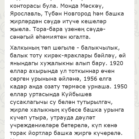
конторасы була. Монда Мәскәү,
Ярославль, Түбән Новгород һәм башка
җирләрдән сәүдә итүче кешеләр
җыела. Тора-бара үзенең сәүдә-
сәнәгый әһәмиятен югалта.
Халкының төп шөгыле - балыкчылык,
балык тоту кирәк-яраклары бәйләү, өй
янындагы хуҗалыкны алып бару. 1920
еллар ахырында ул тоткыннар өчен
сөрген урынына әйләнә, 1956 елга
кадәр анда озату төрмәсе урнаша. 1950
еллар уртасында Куйбышев
сусаклагычы су белән тутырылгач,
җирле халыкның күбесе башка урынга
күчеп утыра, утрауда дәүләт
учреждениеләре бетерелә, күп кенә
торак йортлар башка җиргә күчерелә.