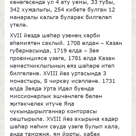
кенәгәсендә ул 4 ату уемы, 33 тубы,
342 хуҗалыгы, 254 кибете булган 12
манаралы кальга буларак билгеләп
үтелә.
XVII йөздә шәһәр үзенең хәрби
әһәмиятен саклый. 1708 елдан – Казан
губернасында, 1719 елда – Зөя
провинциясе үзәге, 1781 елда Казан
наместниклыгының өяз шәһәре итеп
билгеләнә. XVIII йөз уртасында 3
монастырь, 8 чиркәү исәпләнә. 1731
елда Зөядә Урта Идел буенда
миссионерлык эшчәнлеге белән
җитәкчелек итүче Яңа
чукындырылганнар конторасы
оештырыла. XVIII йөз ахырына кадәр
шәһәр мөһим сәүдә үзәге булып кала,
анда таможня, ям йорты, кабак