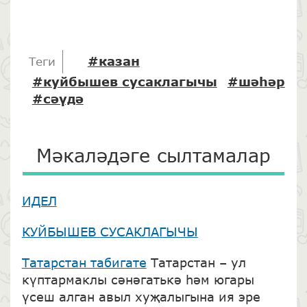
#казан
Теги
#куйбышев сусаклагычы
#шәһәр
#сәүдә
Мәкаләдәге сылтамалар
ИДЕЛ
КУЙБЫШЕВ СУСАКЛАГЫЧЫ
Татарстан табигате
Татарстан – ул
күптармаклы сәнәгатькә һәм югары
үсеш алган авыл хуҗалыгына ия эре