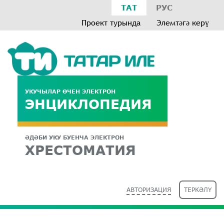
ТАТ
РУС
Проект турында
Элемтәгә керү
УКУЧЫЛАР ӨЧЕН ЭЛЕКТРОН
ЭНЦИКЛОПЕДИЯ
ӘДӘБИ УКУ БУЕНЧА ЭЛЕКТРОН
ХРЕСТОМАТИЯ
АВТОРИЗАЦИЯ
ТЕРКӘЛҮ