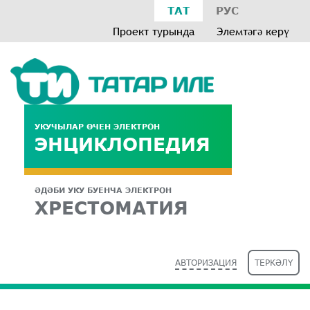
ТАТ
РУС
Проект турында
Элемтәгә керү
УКУЧЫЛАР ӨЧЕН ЭЛЕКТРОН
ЭНЦИКЛОПЕДИЯ
ӘДӘБИ УКУ БУЕНЧА ЭЛЕКТРОН
ХРЕСТОМАТИЯ
АВТОРИЗАЦИЯ
ТЕРКӘЛҮ