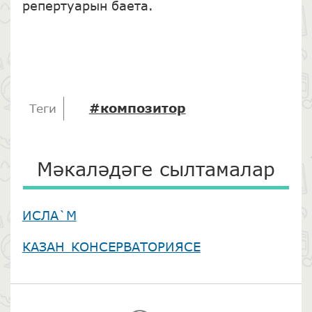
репертуарын баета.
#композитор
Теги
Мәкаләдәге сылтамалар
ИСЛА`М
КАЗАН КОНСЕРВАТОРИЯСЕ