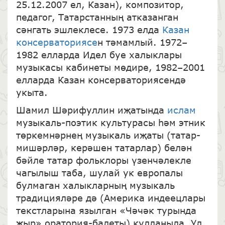
25.12.2007 ел, Казан), композитор,
педагог, Татарстанның атказанган
сәнгать эшлеклесе. 1973 елда
Казан
консерваториясе
н тәмамлый. 1972–
1982 елларда Идел буе халыклары
музыкасы кабинеты мөдире, 1982–2001
елларда Казан консерваториясендә
укыта.
Шамил Шәрифуллин иҗатында
ислам
музыкаль-поэтик культурасы һәм этник
төркемнәрнең музыкаль иҗаты (татар-
мишәрләр, керәшен татарлар) белән
бәйле татар фольклоры үзенчәлекле
чагылыш таба, шулай ук европалы
булмаган халыкларның музыкаль
традицияләре дә (Америка индеецлары
текстларына язылган «Чәчәк турында
җыр» оратория-балеты) кулланыла. Ул