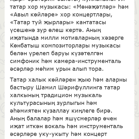
татар хор музыкасы: «Мөнәҗәтләр» һәм
«Авыл көйләре» хор концертлары,
«Татар туй җырлары» кантатасы
үсешенә зур өлеш кертә. Аның
иҗатында милли мотивларның хәзерге
Көнбатыш композиторлары музыкасы
белән үрелеп баруы күзәтелгән
симфоник һәм камера-инструменталь
әсәрләр мөһим урын алып тора.
Татар халык көйләрен җыю һәм аларны
бастыру Шамил Шәрифуллинга татар
халкының традицион музыкаль
культурасының зурлыгын һәм
әһәмиятен күзаллау киңлеге бирә.
Аның балалар һәм яшүсмерләр өчен
иҗат иткән вокаль һәм инструменталь
әсәрләре уку-укыту һәм концерт