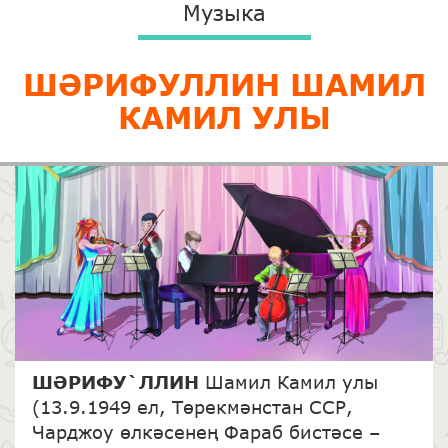
Музыка
ШӘРИФУЛЛИН ШАМИЛ
КАМИЛ УЛЫ
ШӘРИФУ`ЛЛИН
Шамил Камил улы
(13.9.1949 ел, Төрекмәнстан ССР,
Чарджоу өлкәсенең Фараб бистәсе –