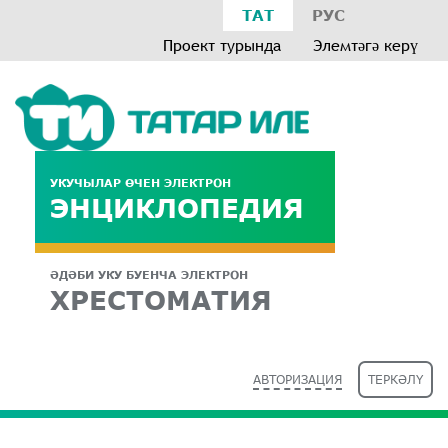
ТАТ
РУС
Проект турында
Элемтәгә керү
УКУЧЫЛАР ӨЧЕН ЭЛЕКТРОН
ЭНЦИКЛОПЕДИЯ
ӘДӘБИ УКУ БУЕНЧА ЭЛЕКТРОН
ХРЕСТОМАТИЯ
АВТОРИЗАЦИЯ
ТЕРКӘЛҮ