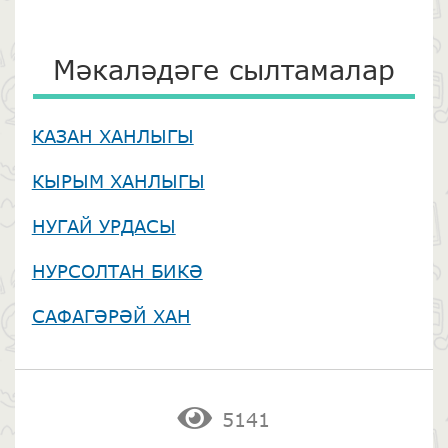
Мәкаләдәге сылтамалар
КАЗАН ХАНЛЫГЫ
КЫРЫМ ХАНЛЫГЫ
НУГАЙ УРДАСЫ
НУРСОЛТАН БИКӘ
САФАГӘРӘЙ ХАН
5141