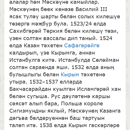
алалар һәм Мәскәүне камыйлар.
Мәскәүнең бөек кенәзе Василий III
ясак түләү шарты белән солых килешүе
төзергә мәҗбүр була. 1523/24 елда
Сахибгәрәй Төркия белән килешү төзи,
үзен солтан вассалы дип таный. 1524
елда Казан тәхетен
Сафагәрәйгә
калдырып, үзе Кырымга, аннан
Истанбулга китә. Истанбулда Сөләйман
солтан сараенда яши. 1532 елда аның
булышлыгы белән
Кырым
тәхетенә
утыра. 1532–1537 елларда
Бакчасарайдан куылган Исламгәрәй хан
белән сугыша. Рус дәүләтенә каршы
сәясәт алып бара, Польша короле
Сигизмундны яклый, Мәскәүнең Казанга
дәгъва белдерүеннән баш тартуын
таләп итә. 1538 елда Кырым гаскәрләре