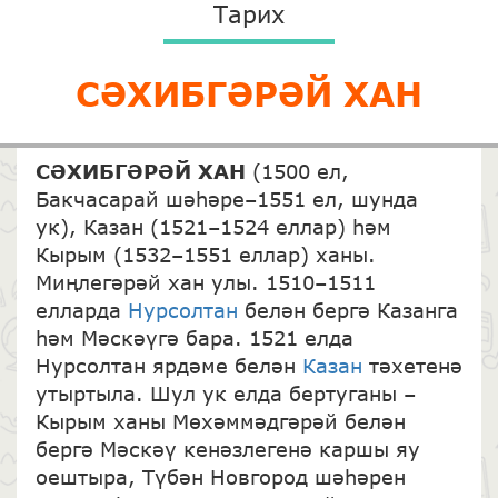
Тарих
СӘХИБГӘРӘЙ ХАН
СӘХИБГӘРӘЙ ХАН
(1500 ел,
Бакчасарай шәһәре–1551 ел, шунда
ук), Казан (1521–1524 еллар) һәм
Кырым (1532–1551 еллар) ханы.
Миңлегәрәй хан улы. 1510–1511
елларда
Нурсолтан
белән бергә Казанга
һәм Мәскәүгә бара. 1521 елда
Нурсолтан ярдәме белән
Казан
тәхетенә
утыртыла. Шул ук елда бертуганы –
Кырым ханы Мөхәммәдгәрәй белән
бергә Мәскәү кенәзлегенә каршы яу
оештыра, Түбән Новгород шәһәрен