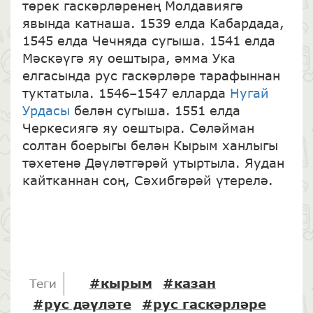
төрек гаскәрләренең Молдавиягә
явында катнаша. 1539 елда Кабардада,
1545 елда Чечняда сугыша. 1541 елда
Мәскәүгә яу оештыра, әмма Ука
елгасында рус гаскәрләре тарафыннан
туктатыла. 1546–1547 елларда
Нугай
Урдасы
белән сугыша. 1551 елда
Черкесиягә яу оештыра. Сөләйман
солтан боерыгы белән Кырым ханлыгы
тәхетенә Дәүләтгәрәй утыртыла. Яудан
кайтканнан соң, Сәхибгәрәй үтерелә.
#кырым
#казан
Теги
#рус дәүләте
#рус гаскәрләре