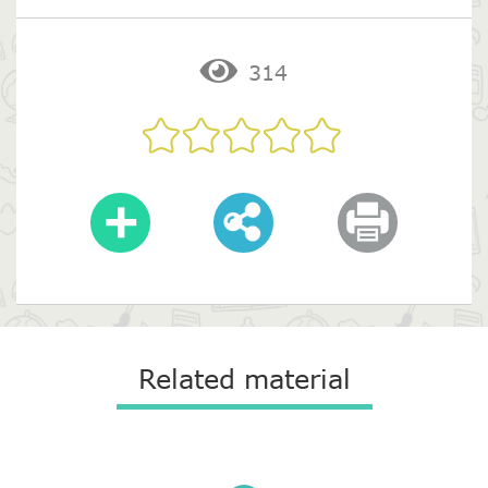
314
Related material