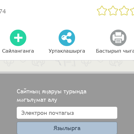
74
Сайланганга
Уртаклашырга
Бастырып чыг
Сайтның яңаруы турында
мәгълүмат алу
Язылырга