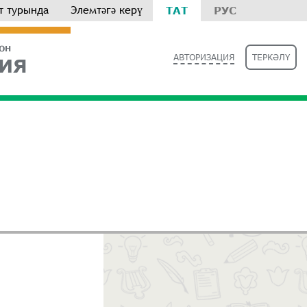
т турында
Элемтәгә керү
ТАТ
РУС
РОН
АВТОРИЗАЦИЯ
ТЕРКӘЛҮ
ИЯ