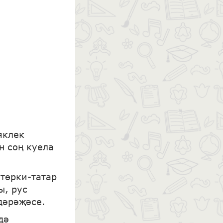
яклек
н соң куела
төрки-татар
ы, рус
дәрәҗәсе.
дә