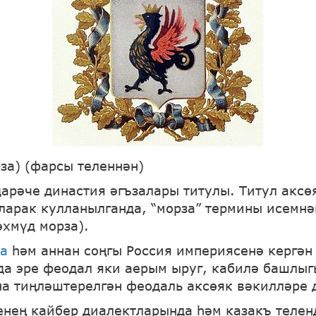
за) (фарсы теленнән)
дарәче династия әгъзалары титулы. Титул аксө
ларак кулланылганда, “морза” термины исемнә
әхмүд морза).
да
һәм аннан соңгы Россия империясенә кергән 
а эре феодал яки аерым ыруг, кабилә башлыг
а тиңләштерелгән феодаль аксөяк вәкилләре 
ленең кайбер диалектларында һәм казакъ телен