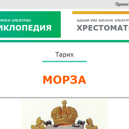
Проек
 ӨЧЕН ЭЛЕКТРОН
ӘДӘБИ УКУ БУЕНЧА ЭЛЕКТ
ИКЛОПЕДИЯ
ХРЕСТОМАТ
Тарих
МОРЗА