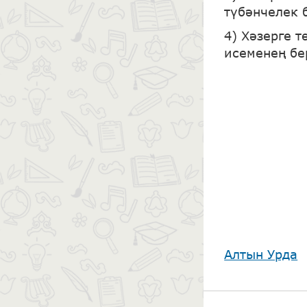
түбәнчелек 
4) Хәзерге 
исеменең бе
Алтын Урда