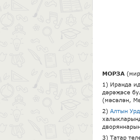
МОРЗА
(мир
1) Иранда и
дәрәҗәсе бу
(мәсәлән, М
2)
Алтын Ур
халыкларынд
дворяннарын
3) Татар те