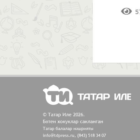
5
© Татар Иле 2026.
Бөтен хокуклар сакланган
Татар балалар нәшрияты
info@tdpress.ru, (843) 518 34 07