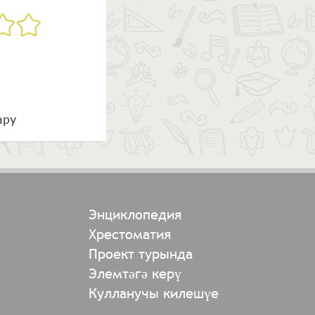
ару
Энциклопедия
Хрестоматия
Проект турында
Элемтәгә керү
Кулланучы килешүе