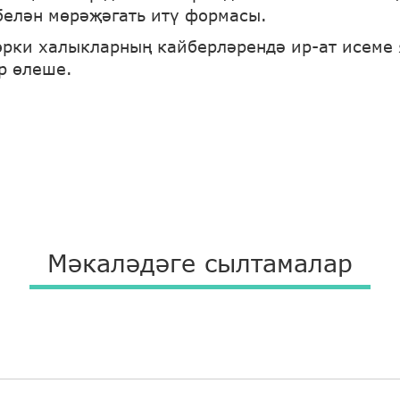
белән мөрәҗәгать итү формасы.
төрки халыкларның кайберләрендә ир-ат исеме
р өлеше.
Мәкаләдәге сылтамалар