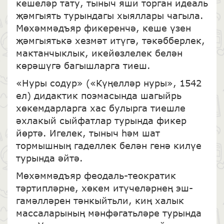
кешеләр тату, тыныч яши торган идеаль
җәмгыять турындагы хыяллары чагыла.
Мөхәммәдъяр фикеренчә, кеше үзен
җәмгыятькә хезмәт итүгә, тәкәбберлек,
мактанчыклык, икейөзлелек белән
көрәшүгә багышларга тиеш.
«Нуры содур» («Күңелләр нуры», 1542
ел) дидактик поэмасында шагыйрь
хөкемдарларга хас булырга тиешле
әхлакый сыйфатлар турында фикер
йөртә. Игелек, тыныч һәм шат
тормышның гаделлек белән генә килүе
турында әйтә.
Мөхәммәдъяр феодаль-теократик
тәртипләрне, хөкем итүчеләрнең эш-
гамәлләрен тәнкыйтьли, киң халык
массаларының мәнфәгатьләре турында