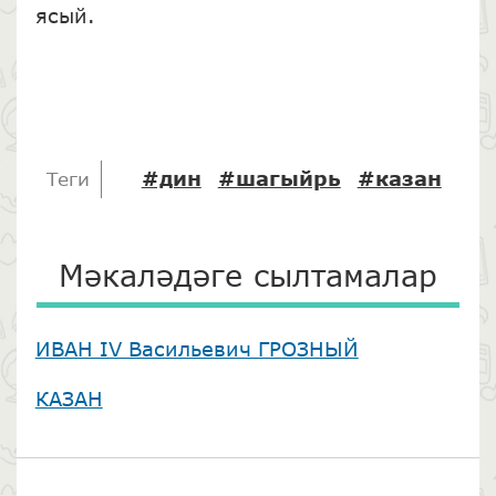
ясый.
#дин
#шагыйрь
#казан
Теги
Мәкаләдәге сылтамалар
ИВАН IV Васильевич ГРОЗНЫЙ
КАЗАН