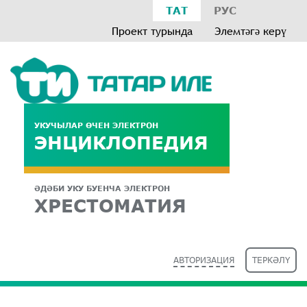
ТАТ
РУС
Проект турында
Элемтәгә керү
УКУЧЫЛАР ӨЧЕН ЭЛЕКТРОН
ЭНЦИКЛОПЕДИЯ
ӘДӘБИ УКУ БУЕНЧА ЭЛЕКТРОН
ХРЕСТОМАТИЯ
АВТОРИЗАЦИЯ
ТЕРКӘЛҮ