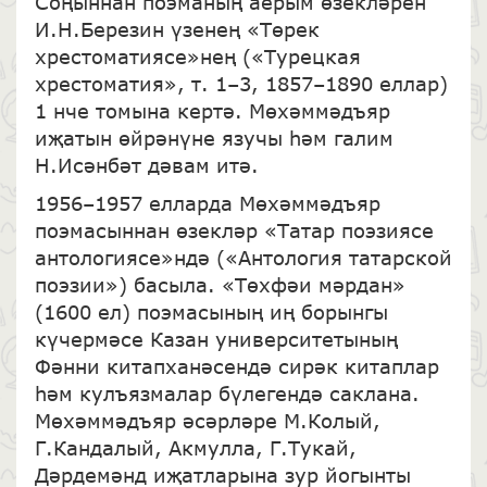
Соңыннан поэманың аерым өзекләрен
И.Н.Березин үзенең «Төрек
хрестоматиясе»нең («Турецкая
хрестоматия», т. 1–3, 1857–1890 еллар)
1 нче томына кертә. Мөхәммәдъяр
иҗатын өйрәнүне язучы һәм галим
Н.Исәнбәт дәвам итә.
1956–1957 елларда Мөхәммәдъяр
поэмасыннан өзекләр «Татар поэзиясе
антологиясе»ндә («Антология татарской
поэзии») басыла. «Төхфәи мәрдан»
(1600 ел) поэмасының иң борынгы
күчермәсе Казан университетының
Фәнни китапханәсендә сирәк китаплар
һәм кулъязмалар бүлегендә саклана.
Мөхәммәдъяр әсәрләре М.Колый,
Г.Кандалый, Акмулла, Г.Тукай,
Дәрдемәнд иҗатларына зур йогынты