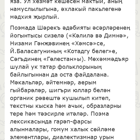
яза. Ул хезмәт кешесен мактый, аның
намуслылыгына, әхлакый пакьлегенә
мәдхия җырлый.
Поэмада Шәрекъ әдәбияты әсәрләренең
йогынтысы сизелә («Кәлилә вә Димнә»,
Низами Гәнҗәвинең «Хәмсә»се,
Й.Баласагуниның «Котадгу белег»е,
Сәгъдинең «Гөлестан»ы). Мөхәммәдъяр
шулай ук татар фольклорының
байлыгыннан да оста файдалана.
Мәкальләр, әйтемнәр, аерым
гыйбарәләр, шигъри юллар белән
органик рәвештә кушылып китеп,
текстны кыска һәм ачык, образларны
тере һәм тәэсирле итәләр. Поэма
лексикасында гарәп-фарсы
алынмалары, гомум халык сөйләме
элементлары, диалектизмнар урын