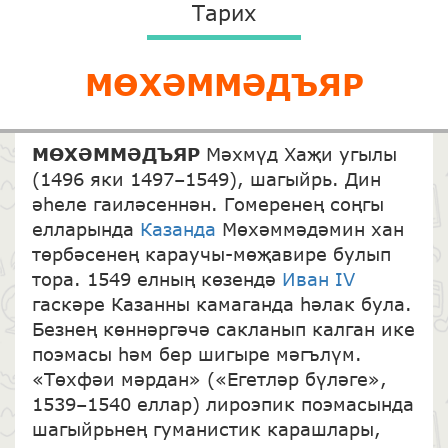
Тарих
МӨХӘММӘДЪЯР
МӨХӘММӘДЪЯР
Мәхмүд Хаҗи угылы
(1496 яки 1497–1549), шагыйрь. Дин
әһеле гаиләсеннән. Гомеренең соңгы
елларында
Казанда
Мөхәммәдәмин хан
төрбәсенең караучы-мөҗавире булып
тора. 1549 елның көзендә
Иван IV
гаскәре Казанны камаганда һәлак була.
Безнең көннәргәчә сакланып калган ике
поэмасы һәм бер шигыре мәгълүм.
«Төхфәи мәрдан» («Егетләр бүләге»,
1539–1540 еллар) лироэпик поэмасында
шагыйрьнең гуманистик карашлары,