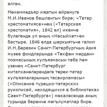
алган.
Мөхәммәдъяр иҗатын өйрәнүгә
М.И.Иванов башлангыч бирә; «Татар
хрестоматиясе»нең («Татарская
хрестоматия», 1842 ел) икенче
бүлегендә ул аның «Нәсыйхәт»ен
бастыра. 1846 елда шәркыятьче галим
И.Н.Березин Санкт-Петербургның Азия
музее фондларында «Төхфәи мәрдан»
поэмасының кулъязмасын таба һәм
үзенең «Санкт-Петербург
китапханәләрендәге төрек-татар
кулъязмаларының тасвирламасы»
(«Описание турецко-татарских
рукописей, находящихся в библиотеках
Саект-Петербурга») мәкаләсендә аның
турында беренче мәгълүматлар бирә.